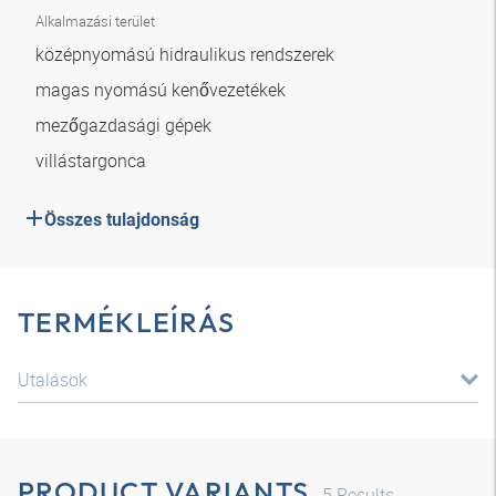
Alkalmazási terület
középnyomású hidraulikus rendszerek
magas nyomású kenővezetékek
mezőgazdasági gépek
villástargonca
Összes tulajdonság
TERMÉKLEÍRÁS
Utalások
PRODUCT VARIANTS
5
Results