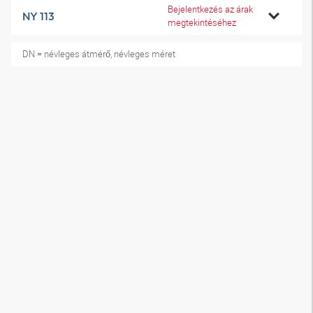
Bejelentkezés az árak
NY 113
megtekintéséhez
DN = névleges átmérő, névleges méret