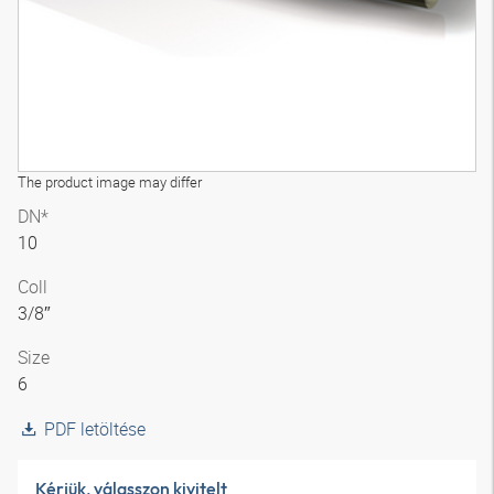
The product image may differ
DN*
10
Coll
3/8″
Size
6
PDF letöltése
Kérjük, válasszon kivitelt