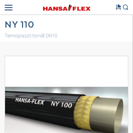
NY 110
Termoplaszt-tömlő DN10