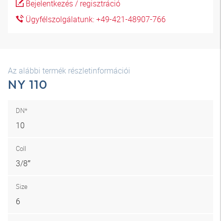
Bejelentkezés / regisztráció
Ügyfélszolgálatunk: +49-421-48907-766
Az alábbi termék részletinformációi
NY 110
DN*
10
Coll
3/8″
Size
6