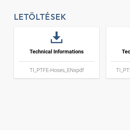
LETÖLTÉSEK
Technical Informations
Tec
TI_PTFE-Hoses_ENxpdf
TI_PT