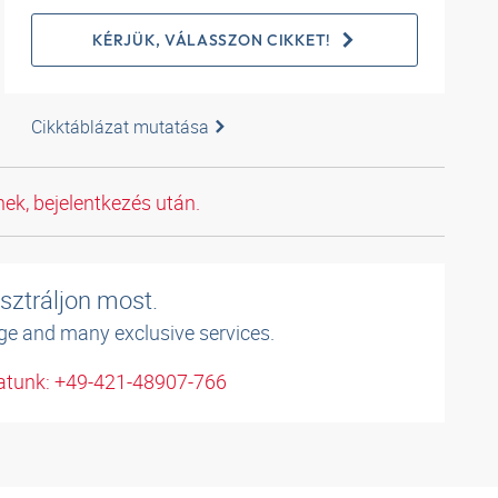
KÉRJÜK, VÁLASSZON CIKKET!
Cikktáblázat mutatása
ek, bejelentkezés után.
sztráljon most.
ge and many exclusive services.
atunk: +49-421-48907-766