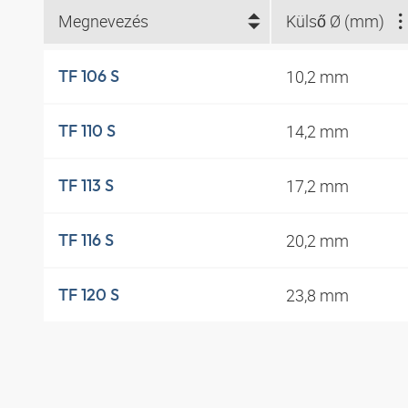
Megnevezés
Külső Ø (mm)
10,2 mm
TF 106 S
14,2 mm
TF 110 S
17,2 mm
TF 113 S
20,2 mm
TF 116 S
23,8 mm
TF 120 S