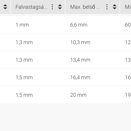
Falvastagság (mm)
Max. belső Ø (mm)
1 mm
6,6 mm
6
1,3 mm
10,3 mm
1
1,3 mm
13,4 mm
1
1,5 mm
16,4 mm
1
1,5 mm
20 mm
1