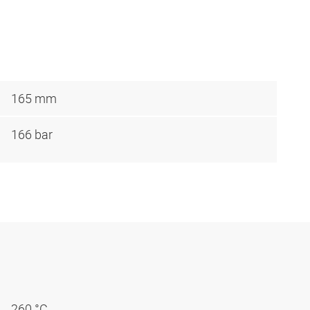
165 mm
166 bar
260 °C