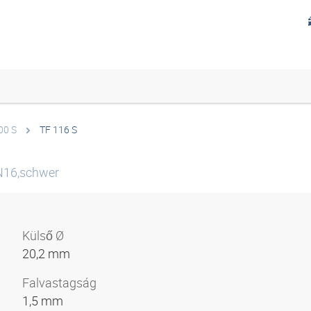
00 S
TF 116 S
N16,schwer
Külső Ø
20,2 mm
Falvastagság
1,5 mm