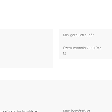
Min. görbületi sugár
Üzemi nyomás 20 °C (sta
t.)
azások hidraulikus
Max. hőmérséklet