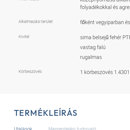
folyadékokkal és agr
Alkalmazási terület
főként vegyiparban é
Kivitel
sima belsejű fehér PT
vastag falú
rugalmas
Körbeszövés
1 körbeszövés 1.430
TERMÉKLEÍRÁS
Utalások
Megrendelési tudnivaló