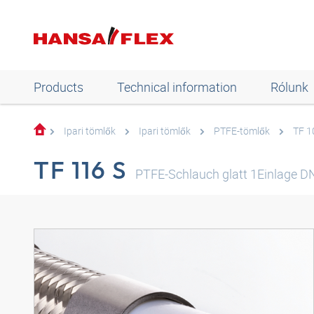
Products
Technical information
Rólunk
Ipari tömlők
Ipari tömlők
PTFE-tömlők
TF 1
TF 116 S
PTFE-Schlauch glatt 1Einlage D