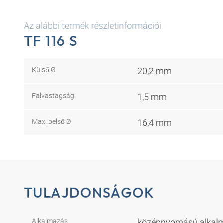
Az alábbi termék részletinformációi
TF 116 S
Külső Ø
20,2 mm
Falvastagság
1,5 mm
Max. belső Ø
16,4 mm
TULAJDONSÁGOK
Alkalmazás
középnyomású alkalm