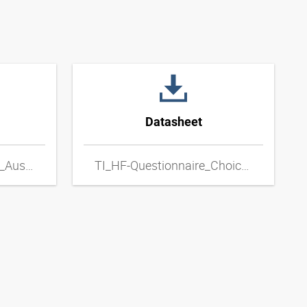
Datasheet
TI_HF-Fragebogen_zur_Auswahl_von_Metall-Schlauchleitungen_DExpdf
TI_HF-Questionnaire_Choice_of_Metal_Hose_Lines_ENxpdf