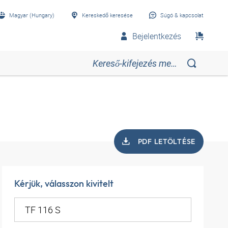
Magyar (Hungary)
Kereskedő keresése
Súgó & kapcsolat
Bejelentkezés
PDF LETÖLTÉSE
Kérjük, válasszon kivitelt