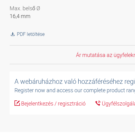
Max. belső Ø
16,4 mm
PDF letöltése
Ár mutatása az ügyfelekn
A webáruházhoz való hozzáféréséhez regi
Register now and access our complete product ran
Bejelentkezés / regisztráció
Ügyfélszolgál