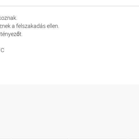
koznak.
znek a felszakadás ellen.
 tényezőt.
°C