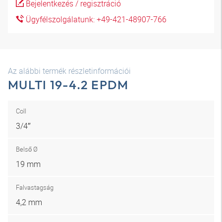
Bejelentkezés / regisztráció
Ügyfélszolgálatunk: +49-421-48907-766
Az alábbi termék részletinformációi
MULTI 19-4.2 EPDM
Coll
3/4″
Belső Ø
19 mm
Falvastagság
4,2 mm