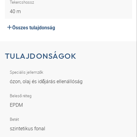
Tekercshossz
40 m
Összes tulajdonság
TULAJDONSÁGOK
Speciális jellemzők
ózon, olaj és időjárás ellenállóság
Beleső réteg
EPDM
Betét
szintetikus fonal