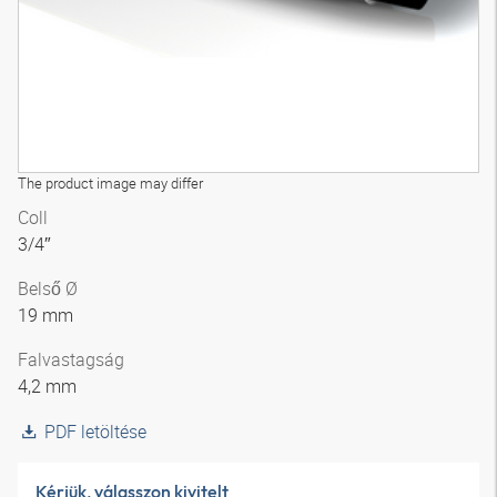
The product image may differ
Coll
3/4″
Belső Ø
19 mm
Falvastagság
4,2 mm
PDF letöltése
Kérjük, válasszon kivitelt