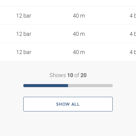
12 bar
40 m
4 
12 bar
40 m
4 
12 bar
40 m
4 
Shows
of
10
20
SHOW ALL