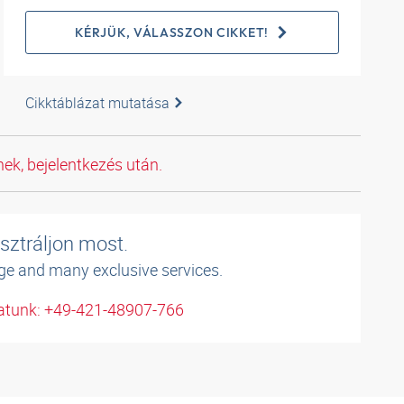
KÉRJÜK, VÁLASSZON CIKKET!
Cikktáblázat mutatása
ek, bejelentkezés után.
sztráljon most.
ge and many exclusive services.
atunk: +49-421-48907-766