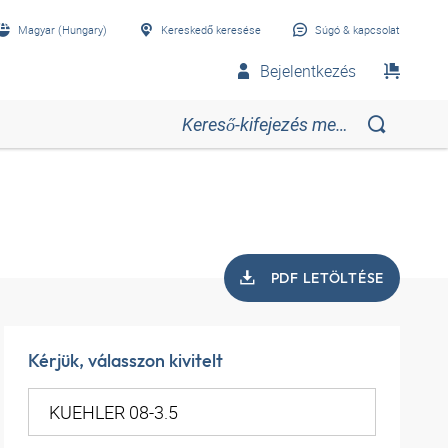
Magyar (Hungary)
Kereskedő keresése
Súgó & kapcsolat
Bejelentkezés
PDF LETÖLTÉSE
Kérjük, válasszon kivitelt