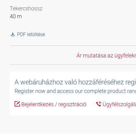
Tekercshossz
40 m
PDF letöltése
Ár mutatása az ügyfelekn
A webáruházhoz való hozzáféréséhez regi
Register now and access our complete product ran
Bejelentkezés / regisztráció
Ügyfélszolgál