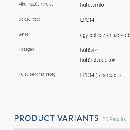
Alkalmazási terület
hűtőtömlő
Beleső réteg
EPDM
Betét
egy poliészter szövet
Közegek
hűtővíz
hűtőfolyadékok
Külső bevonat, réteg
EPDM (tekercselt)
PRODUCT VARIANTS
20
Results