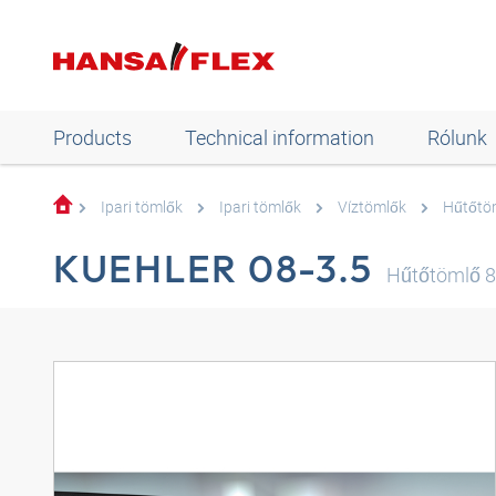
Products
Technical information
Rólunk
Ipari tömlők
Ipari tömlők
Víztömlők
Hűtőtö
KUEHLER 08-3.5
Hűtőtömlő 8