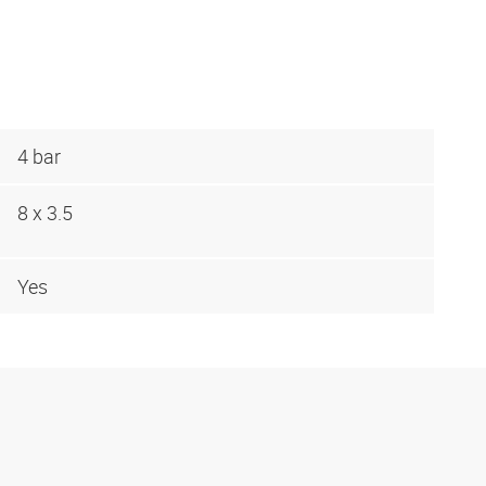
4 bar
8 x 3.5
Yes