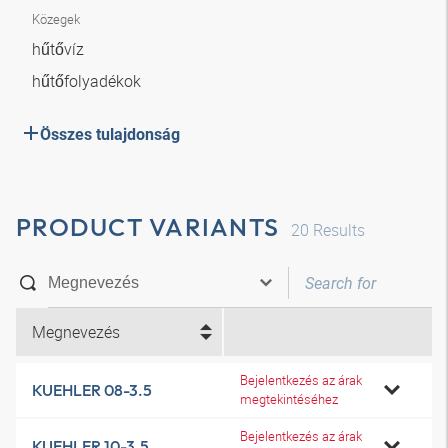
Közegek
hűtővíz
hűtőfolyadékok
Összes tulajdonság
PRODUCT VARIANTS
20
Results
Megnevezés
Bejelentkezés az árak
KUEHLER 08-3.5
megtekintéséhez
Bejelentkezés az árak
KUEHLER 10-3.5