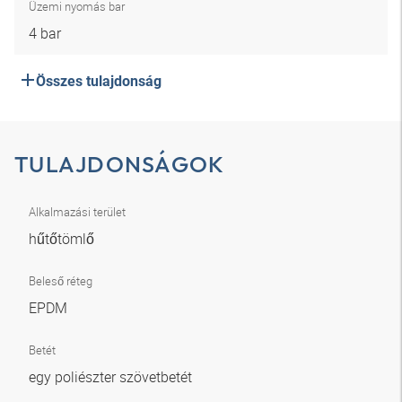
Üzemi nyomás bar
4 bar
Összes tulajdonság
TULAJDONSÁGOK
Alkalmazási terület
hűtőtömlő
Beleső réteg
EPDM
Betét
egy poliészter szövetbetét