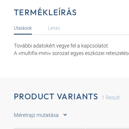
TERMÉKLEÍRÁS
Utalások
Leírás
További adatokért vegye fel a kapcsolatot.
A »multifix-mini« sorozat egyes eszközei reteszelé
PRODUCT VARIANTS
1
Result
Méretrajz mutatása