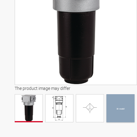
3D modell
The product image may differ
3D modell