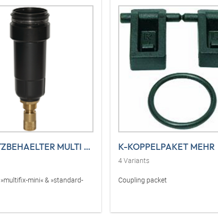
K-ERSATZBEHAELTER MULTI MINI
K-KOPPELPAKET MEHR
4
Variants
-
Coupling packet