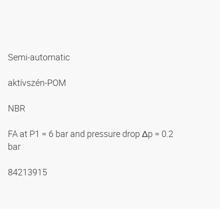
Semi-automatic
aktívszén-POM
NBR
FA at P1 = 6 bar and pressure drop Δp = 0.2
bar
84213915