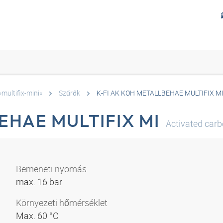
multifix-mini«
Szűrők
K-FI AK KOH METALLBEHAE MULTIFIX M
EHAE MULTIFIX MI
Activated carb
Bemeneti nyomás
max. 16 bar
Környezeti hőmérséklet
Max. 60 °C