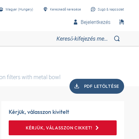
Magyar (Hungary)
Kereskedő keresése
Súgó & kapcsolat
Bejelentkezés
I
on filters with metal bowl
PDF LETÖLTÉSE
Kérjük, válasszon kivitelt
KÉRJÜK, VÁLASSZON CIKKET!