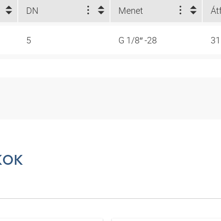
DN
Menet
5
G 1/8″ -28
31
KOK