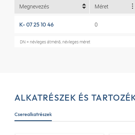
Megnevezés
Méret
0
K- 07 25 10 46
DN = névleges átmérő, névleges méret
ALKATRÉSZEK ÉS TARTOZÉ
Cserealkatrészek