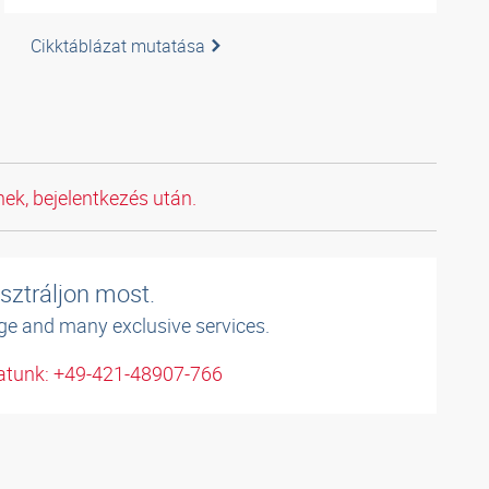
Cikktáblázat mutatása
ek, bejelentkezés után.
sztráljon most.
ge and many exclusive services.
atunk: +49-421-48907-766