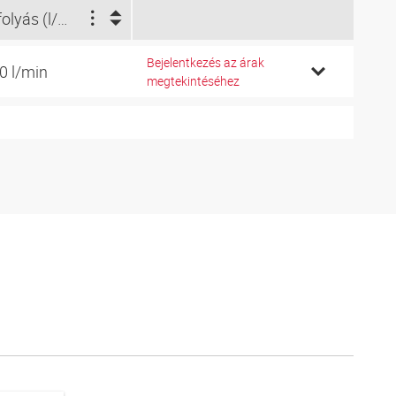
Átfolyás (l/min)
Bejelentkezés az árak
0 l/min
megtekintéséhez