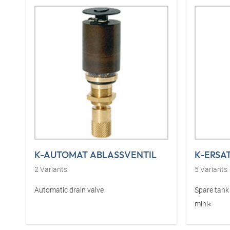
K-AUTOMAT ABLASSVENTIL
2
Variants
5
Variants
Automatic drain valve
Spare tank »multifix-mini« & »standard
mini«