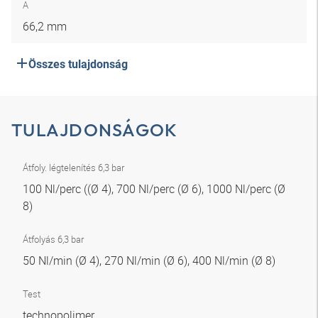
A
66,2 mm
Összes tulajdonság
TULAJDONSÁGOK
Átfoly. légtelenítés 6,3 bar
100 Nl/perc ((Ø 4), 700 Nl/perc (Ø 6), 1000 Nl/perc (Ø
8)
Átfolyás 6,3 bar
50 Nl/min (Ø 4), 270 Nl/min (Ø 6), 400 Nl/min (Ø 8)
Test
technopolimer