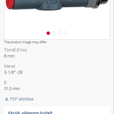
The product image may differ
Tömlő Ø-höz
8 mm
Menet
G 1/8″ -28
B
31,5 mm
PDF letöltése
Kérjük, válasszon kivitelt