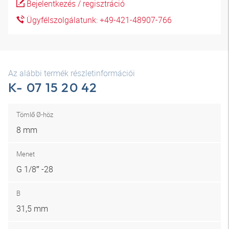
Bejelentkezés / regisztráció
Ügyfélszolgálatunk: +49-421-48907-766
Az alábbi termék részletinformációi
K- 07 15 20 42
Tömlő Ø-höz
8 mm
Menet
G 1/8″ -28
B
31,5 mm