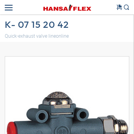
K- 07 15 20 42
Quick-exhaust valve lineonline
3D modell