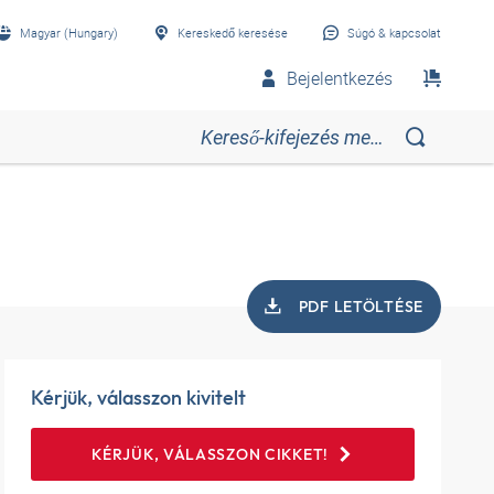
Magyar (Hungary)
Kereskedő keresése
Súgó & kapcsolat
Bejelentkezés
PDF LETÖLTÉSE
Kérjük, válasszon kivitelt
KÉRJÜK, VÁLASSZON CIKKET!