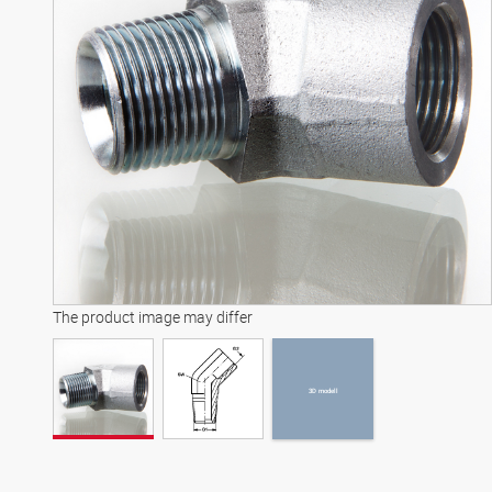
3D modell
The product image may differ
3D modell