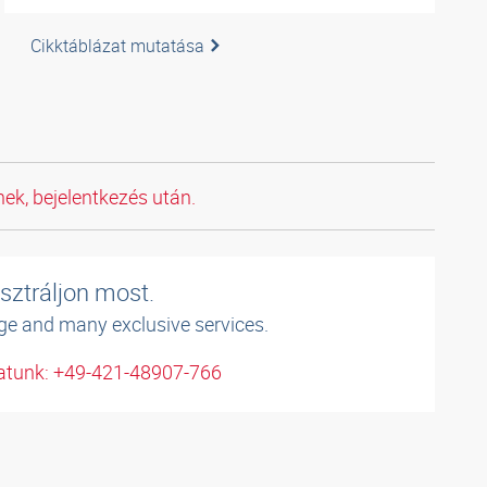
Cikktáblázat mutatása
ek, bejelentkezés után.
sztráljon most.
ge and many exclusive services.
atunk: +49-421-48907-766