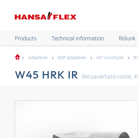
Products
Technical information
Rólunk
Adapterek
BSP adapterek
45°-os könyök
BS
W45 HRK IR
Becsavarható-csonk, 4