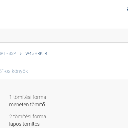
PT - BSP
W45 HRK IR
5°-os könyök
1 tömítési forma
meneten tömítő
2 tömítési forma
lapos tömítés