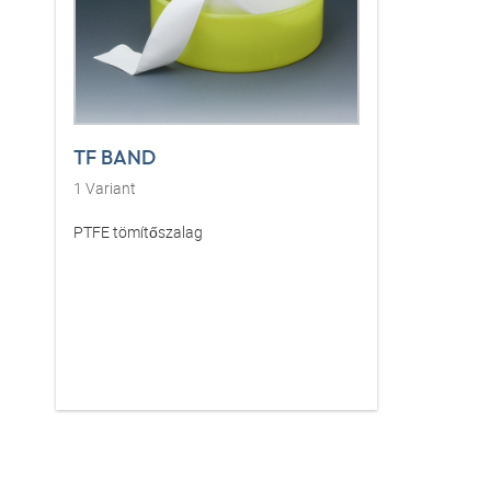
TF BAND
1
Variant
PTFE tömítőszalag