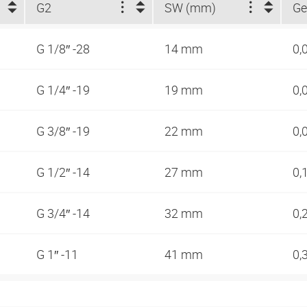
G2
SW (mm)
Ge
G 1/8″ -28
14 mm
0,
G 1/4″ -19
19 mm
0,
G 3/8″ -19
22 mm
0,
G 1/2″ -14
27 mm
0,
G 3/4″ -14
32 mm
0,
G 1″ -11
41 mm
0,