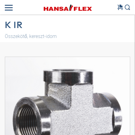
K IR
Összekötő, kereszt-idom