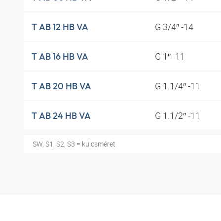
G 3/4″ -14
T AB 12 HB VA
G 1″ -11
T AB 16 HB VA
G 1.1/4″ -11
T AB 20 HB VA
G 1.1/2″ -11
T AB 24 HB VA
SW, S1, S2, S3 = kulcsméret