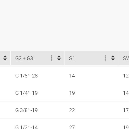
G2 + G3
S1
S
G 1/8″ -28
14
1
G 1/4″ -19
19
1
G 3/8″ -19
22
1
G 1/2″ -14
27
1