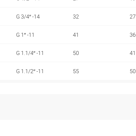
G 3/4″ -14
32
2
G 1″ -11
41
3
G 1.1/4″ -11
50
4
G 1.1/2″ -11
55
5