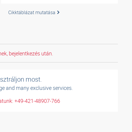
Cikktáblázat mutatása
ek, bejelentkezés után.
sztráljon most.
ge and many exclusive services.
atunk: +49-421-48907-766