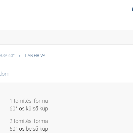
 BSP 60°
T AB HB VA
idom
1 tömítési forma
60°-os külső kúp
2 tömítési forma
60°-os belső kúp