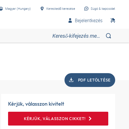
Magyar (Hungary)
Kereskedő keresése
Súgó & kapcsolat
Bejelentkezés
PDF LETÖLTÉSE
Kérjük, válasszon kivitelt
KÉRJÜK, VÁLASSZON CIKKET!