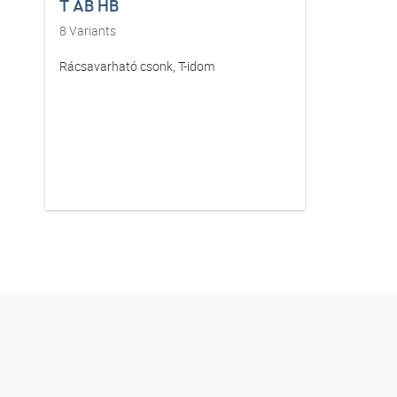
T AB HB
8
Variants
Rácsavarható csonk, T-idom