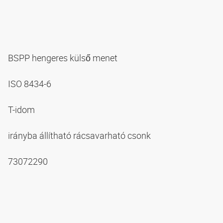
BSPP hengeres külső menet
ISO 8434-6
T-idom
irányba állítható rácsavarható csonk
73072290