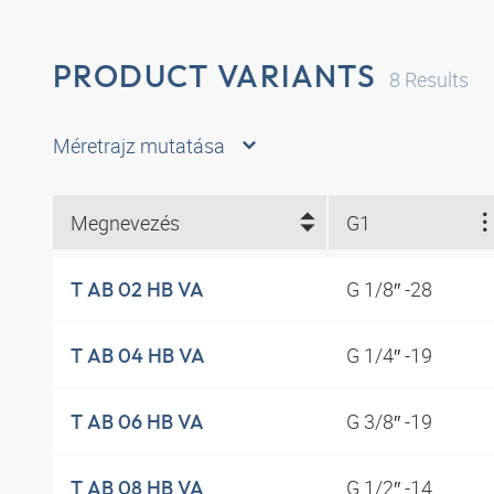
PRODUCT VARIANTS
8
Results
Méretrajz mutatása
Megnevezés
G1
G 1/8″ -28
T AB 02 HB VA
G 1/4″ -19
T AB 04 HB VA
G 3/8″ -19
T AB 06 HB VA
G 1/2″ -14
T AB 08 HB VA