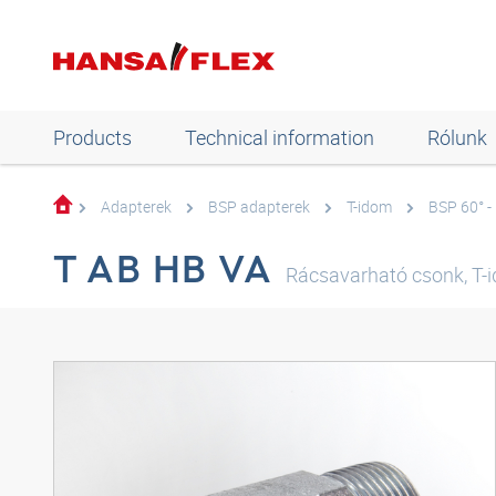
Products
Technical information
Rólunk
Adapterek
BSP adapterek
T-idom
BSP 60° -
T AB HB VA
Rácsavarható csonk, T-