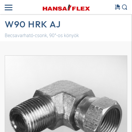
W90 HRK AJ
Becsavarható-csonk, 90°-os könyök
3D modell