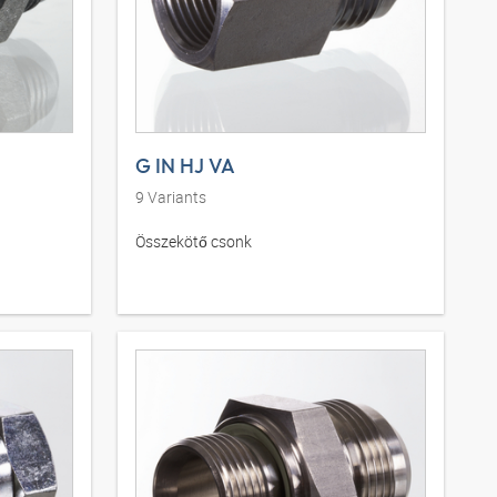
G IN HJ VA
9
Variants
Összekötő csonk