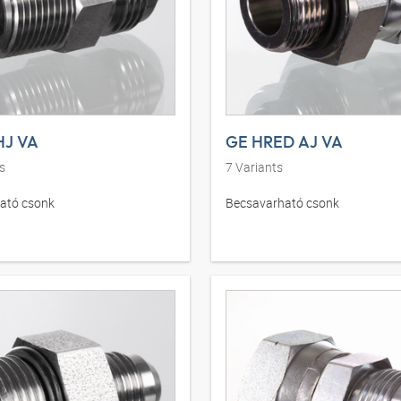
HJ VA
GE HRED AJ VA
s
7
Variants
ató csonk
Becsavarható csonk