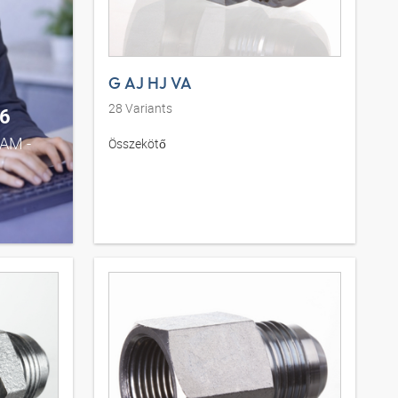
G AJ HJ VA
28
Variants
6
0AM -
Összekötő