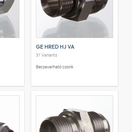
GE HRED HJ VA
31
Variants
Becsavarható csonk