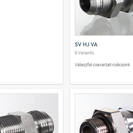
SV HJ VA
9
Variants
Válaszfal csavarzat-csőcsonk