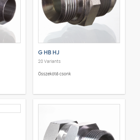
G HB HJ
20
Variants
Összekötő csonk