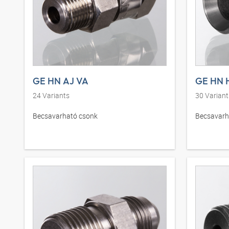
GE HN AJ VA
GE HN 
24
Variants
30
Variant
Becsavarható csonk
Becsavarh