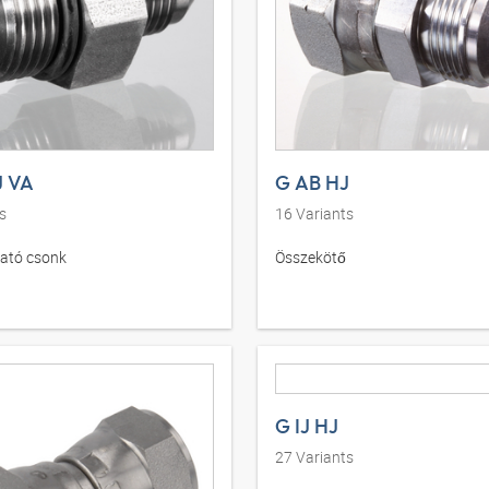
J VA
G AB HJ
s
16
Variants
ató csonk
Összekötő
G IJ HJ
27
Variants