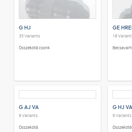
G HJ
GE HRE
35
Variants
18
Variant
Összekötő csonk
Becsavarh
G AJ VA
G HJ V
9
Variants
9
Variants
Összekötő
Összekötő