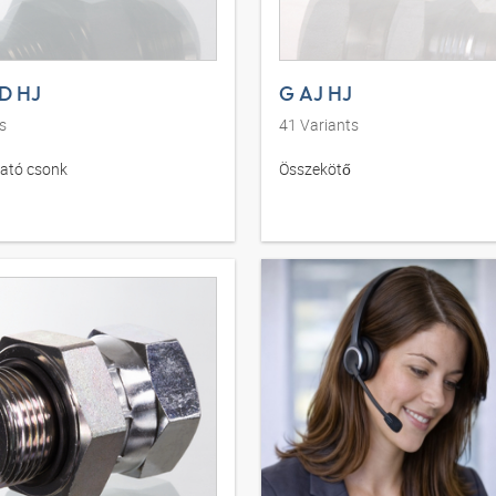
D HJ
G AJ HJ
s
41
Variants
ató csonk
Összekötő