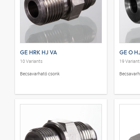
GE HRK HJ VA
GE O H
10
Variants
19
Variant
Becsavarható csonk
Becsavarh