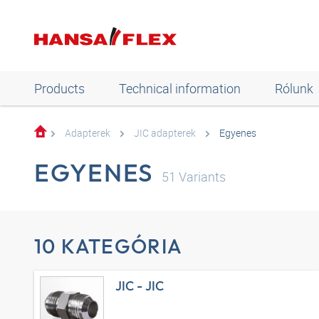
Products
Technical information
Rólunk
Adapterek
JIC adapterek
Egyenes
EGYENES
51
Variants
10 KATEGÓRIA
JIC - JIC