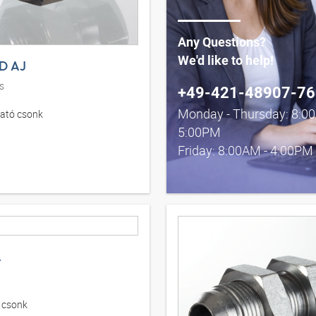
Any Questions?
We'd like to help!
D AJ
s
+49-421-48907-76
Monday - Thursday: 8:0
ató csonk
5:00PM
Friday: 8:00AM - 4:00PM
A
 csonk