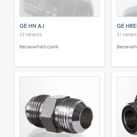
GE HN AJ
GE HRE
23
Variants
31
Variant
Becsavarható csonk
Becsavarh