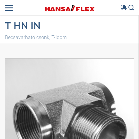
T HN IN
Becsavarható csonk, T-idom