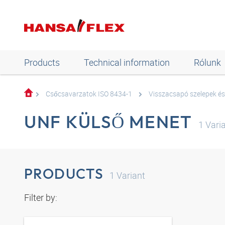
Products
Technical information
Rólunk
Csőcsavarzatok ISO 8434-1
Visszacsapó szelepek és
UNF KÜLSŐ MENET
1
Vari
PRODUCTS
1
Variant
Filter by: