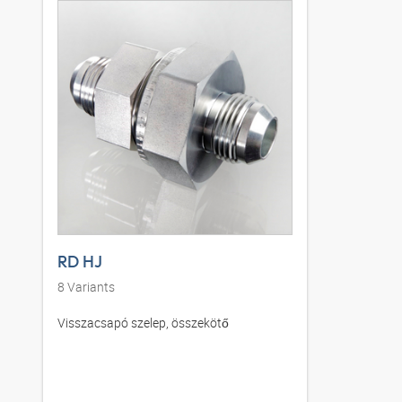
RD HJ
8
Variants
Visszacsapó szelep, összekötő