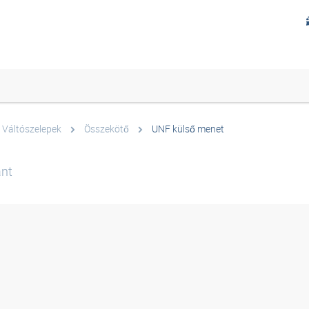
 Váltószelepek
Összekötő
UNF külső menet
ant