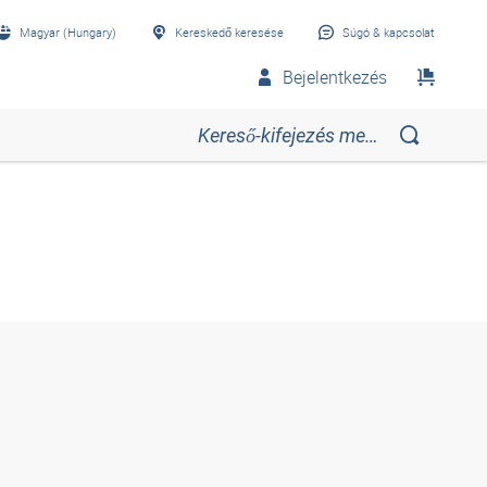
Magyar (Hungary)
Kereskedő keresése
Súgó & kapcsolat
Bejelentkezés