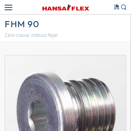
FHM 90
Záró-csavar, imbusz-fejjel
3D modell