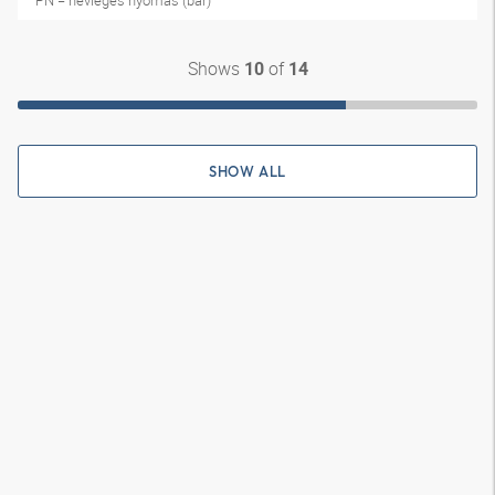
PN = névleges nyomás (bar)
Shows
of
10
14
SHOW ALL