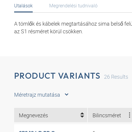
Utalások
Megrendelési tudnivaló
A tömlők és kábelek megtartásához sima belső felül
az S1 résméret körül csökken.
PRODUCT VARIANTS
26
Results
Méretrajz mutatása
Megnevezés
Bilincsméret