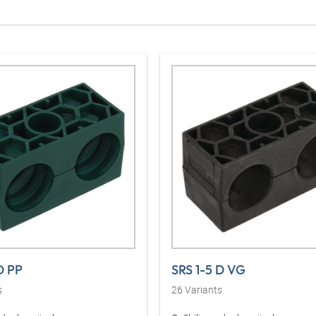
D PP
SRS 1-5 D VG
s
26
Variants