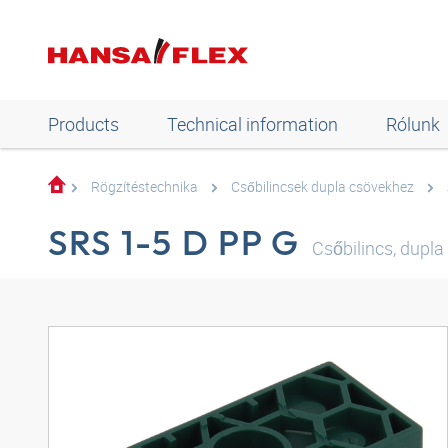
Products
Technical information
Rólunk
Rögzítéstechnika
Csőbilincsek dupla csövekhez
SRS 1-5 D PP G
Csőbilincs, dupla