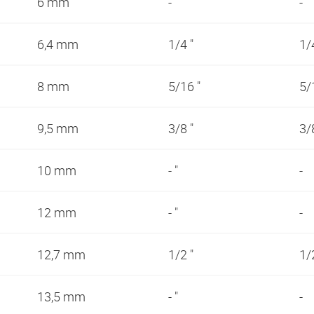
6 mm
- "
-
6,4 mm
1/4 "
1/
8 mm
5/16 "
5/
9,5 mm
3/8 "
3/
10 mm
- "
-
12 mm
- "
-
12,7 mm
1/2 "
1/
13,5 mm
- "
-