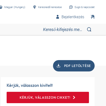
Magyar (Hungary)
Kereskedő keresése
Súgó & kapcsolat
Bejelentkezés
PDF LETÖLTÉSE
Kérjük, válasszon kivitelt
KÉRJÜK, VÁLASSZON CIKKET!