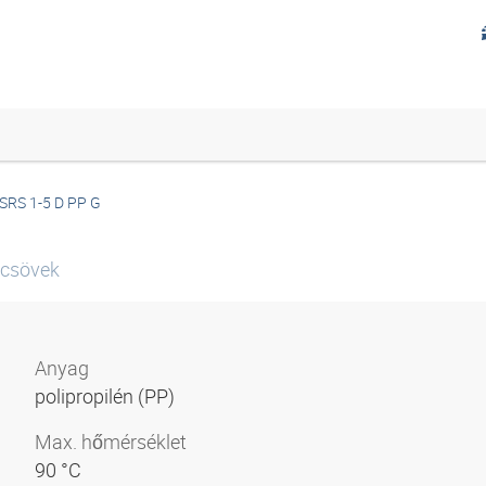
SRS 1-5 D PP G
 csövek
Anyag
polipropilén (PP)
Max. hőmérséklet
90 °C