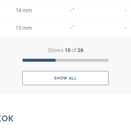
14 mm
- "
-
15 mm
- "
-
Shows
of
10
26
SHOW ALL
KOK