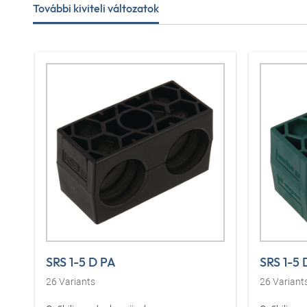
További kiviteli változatok
SRS 1-5 D PA
SRS 1-5 
26
Variants
26
Variant