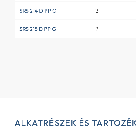
2
SRS 214 D PP G
2
SRS 215 D PP G
ALKATRÉSZEK ÉS TARTOZÉ