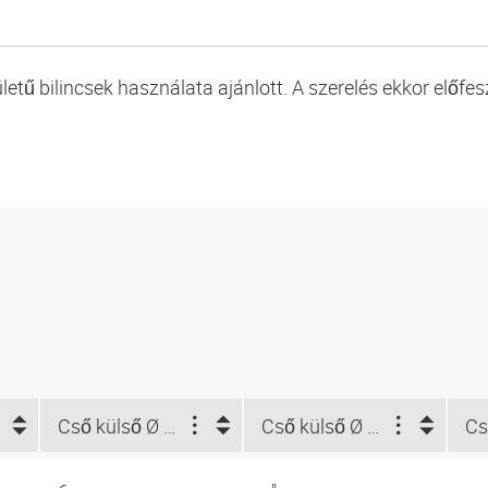
etű bilincsek használata ajánlott. A szerelés ekkor előfes
Cső külső Ø d2 (mm)
Cső külső Ø d2 NUM (")