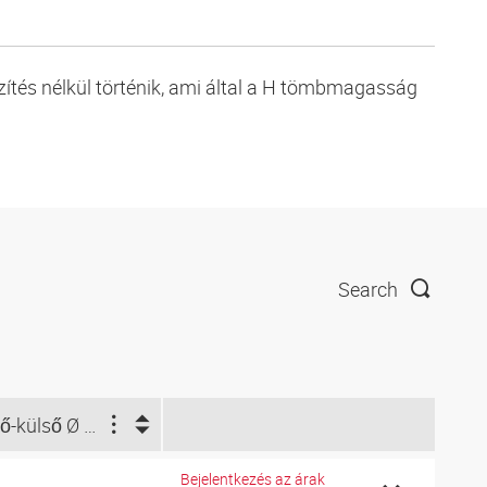
zítés nélkül történik, ami által a H tömbmagasság
Search
Cső-külső Ø d2 (coll)
Bejelentkezés az árak