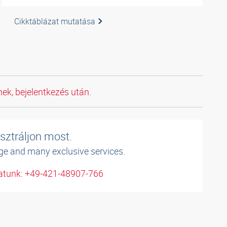
Cikktáblázat mutatása
ek, bejelentkezés után.
sztráljon most.
ge and many exclusive services.
atunk: +49-421-48907-766