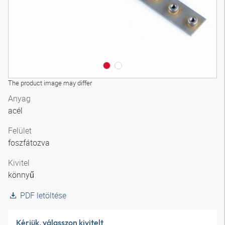
The product image may differ
Anyag
acél
Felület
foszfátozva
Kivitel
könnyű
PDF letöltése
Kérjük, válasszon kivitelt