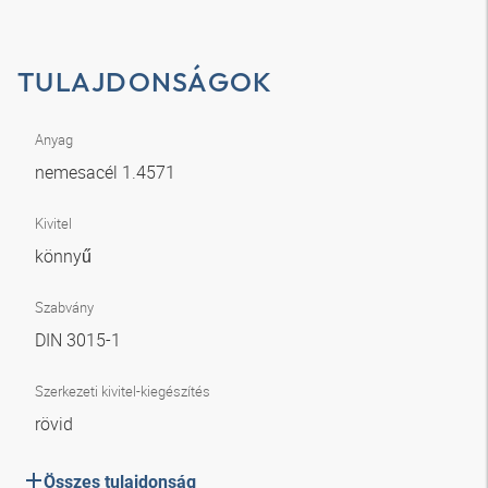
TULAJDONSÁGOK
Anyag
nemesacél 1.4571
Kivitel
könnyű
Szabvány
DIN 3015-1
Szerkezeti kivitel-kiegészítés
rövid
Összes tulajdonság