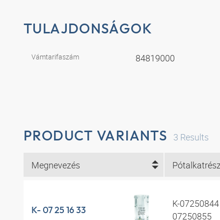
TULAJDONSÁGOK
Vámtarifaszám
84819000
PRODUCT VARIANTS
3
Results
Megnevezés
Pótalkatrés
K-07250844 
K- 07 25 16 33
07250855