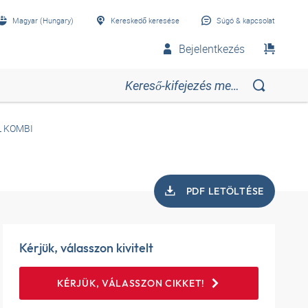
Magyar (Hungary)
Kereskedő keresése
Súgó & kapcsolat
Bejelentkezés
L KOMBI
PDF LETÖLTÉSE
Kérjük, válasszon kivitelt
KÉRJÜK, VÁLASSZON CIKKET!