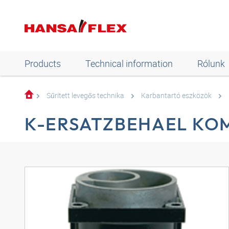
Products
Technical information
Rólunk
Sűrített levegős technika
Karbantartó eszközök
K-ERSATZBEHAEL KO