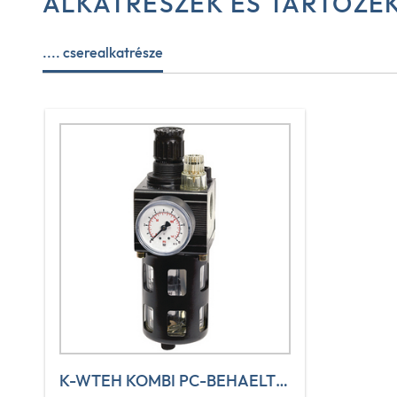
ALKATRÉSZEK ÉS TARTOZÉ
.... cserealkatrésze
K-WTEH KOMBI PC-BEHAELTER S H ABLV