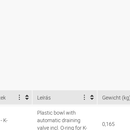
zek
Leírás
Gewicht (kg
Plastic bowl with
- K-
automatic draining
0,165
valve incl. O-ring for K-