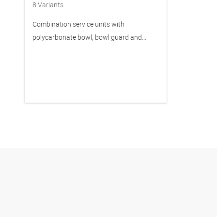
8
Variants
Combination service units with
polycarbonate bowl, bowl guard and
manual drain valve