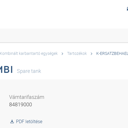
Kombinált karbantartó egységek
Tartozékok
K-ERSATZBEHAE
MBI
Spare tank
Vámtarifaszám
84819000
PDF letöltése