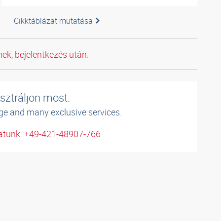
Cikktáblázat mutatása
ek, bejelentkezés után.
sztráljon most.
ge and many exclusive services.
atunk: +49-421-48907-766