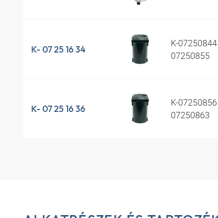
K-07250844 
K- 07 25 16 34
07250855
K-07250856 
K- 07 25 16 36
07250863