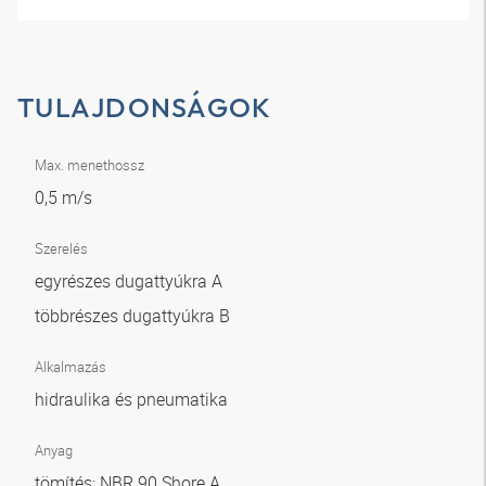
TULAJDONSÁGOK
Max. menethossz
0,5 m/s
Szerelés
egyrészes dugattyúkra A
többrészes dugattyúkra B
Alkalmazás
hidraulika és pneumatika
Anyag
tömítés: NBR 90 Shore A