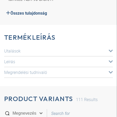
Összes tulajdonság
TERMÉKLEÍRÁS
Utalások
Leírás
Megrendelési tudnivaló
PRODUCT VARIANTS
111
Results