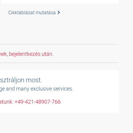
Cikktáblázat mutatása
ek, bejelentkezés után.
sztráljon most.
ge and many exclusive services.
atunk: +49-421-48907-766