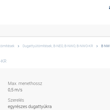
tömítések
Dugattyútömítések, B-NEO, B-NWO, B-NWO-KR
B NW
-KR
Max. menethossz
0,5 m/s
Szerelés
egyrészes dugattyúkra