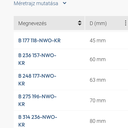
Méretrajz mutatása
Megnevezés
D (mm)
45 mm
B 177 118-NWO-KR
B 236 157-NWO-
60 mm
KR
B 248 177-NWO-
63 mm
KR
B 275 196-NWO-
70 mm
KR
B 314 236-NWO-
80 mm
KR