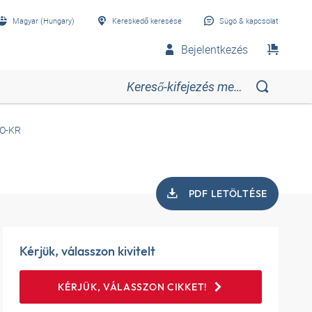
Magyar (Hungary)
Kereskedő keresése
Súgó & kapcsolat
Bejelentkezés
O-KR
PDF LETÖLTÉSE
Kérjük, válasszon kivitelt
KÉRJÜK, VÁLASSZON CIKKET!