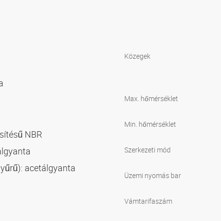
Közegek
ra
Max. hőmérséklet
Min. hőmérséklet
ősítésű NBR
tálgyanta
Szerkezeti mód
-gyűrű): acetálgyanta
Üzemi nyomás bar
Vámtarifaszám