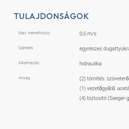
TULAJDONSÁGOK
Max. menethossz
0,5 m/s
Szerelés
egyrészes dugattyúk
Alkalmazás
hidraulika
Anyag
(2) tömítés: szöveter
(1) vezetőgyűrű: ace
(4) biztosító (Seeger