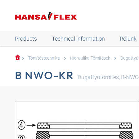
Products
Technical information
Rólunk
Tömítéstechnika
Hidraulika Tömítések
Dugattyú
B NWO-KR
Dugattyútömítés, B-NWO