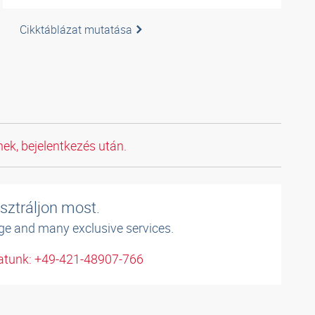
Cikktáblázat mutatása
ek, bejelentkezés után.
sztráljon most.
ge and many exclusive services.
atunk: +49-421-48907-766