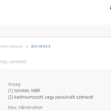
timent dobozok
BOX 08 BS 9
ings, centered
Anyag
(1) tömítés: NBR
(2) kadmiumozott, vagy passzivált szénacél
Max. hőmérséklet