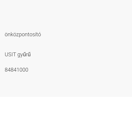
önközpontosító
USIT gyűrű
84841000