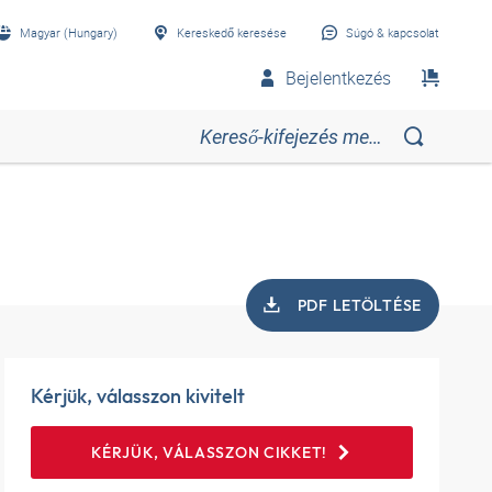
Magyar (Hungary)
Kereskedő keresése
Súgó & kapcsolat
Bejelentkezés
PDF LETÖLTÉSE
Kérjük, válasszon kivitelt
KÉRJÜK, VÁLASSZON CIKKET!