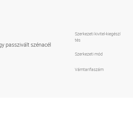
Szerkezeti kivitel-kiegészí
tés
gy passzivált szénacél
Szerkezeti mód
Vámtarifaszám