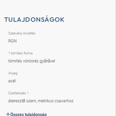
TULAJDONSÁGOK
Szabvány rövidítés
RGN
1 tömítési forma
tömítés vörösréz gyűrűvel
Anyag
acél
Csatlakozás 1
áteresztő szem, metrikus csavarhoz
Összes tulajdonság