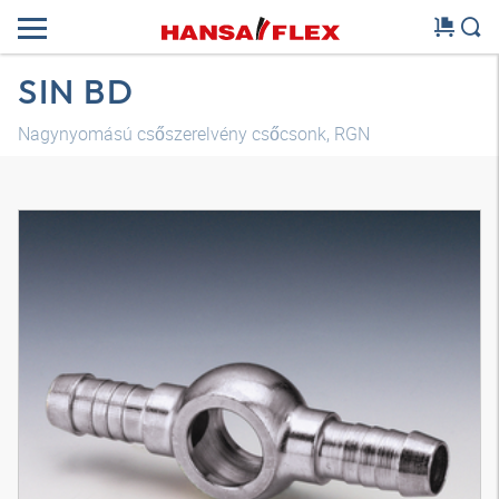
SIN BD
Nagynyomású csőszerelvény csőcsonk, RGN