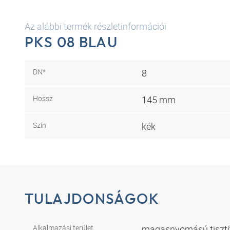
Az alábbi termék részletinformációi
PKS 08 BLAU
DN*
8
Hossz
145 mm
Szín
kék
TULAJDONSÁGOK
Alkalmazási terület
magasnyomású tiszt