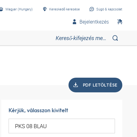
Magyar (Hungary)
Kereskedő keresése
Súgó & kapcsolat
Bejelentkezés
PDF LETÖLTÉSE
Kérjük, válasszon kivitelt