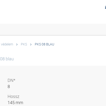
i védelem
PKS
PKS 08 BLAU
08 blau
DN*
8
Hossz
145 mm