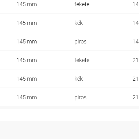
145 mm
fekete
14
145 mm
kék
14
145 mm
piros
14
145 mm
fekete
2
145 mm
kék
2
145 mm
piros
2