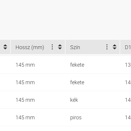
Hossz (mm)
Szín
D1
145 mm
fekete
1
145 mm
fekete
14
145 mm
kék
14
145 mm
piros
14