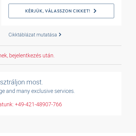
KÉRJÜK, VÁLASSZON CIKKET!
Cikktáblázat mutatása
ek, bejelentkezés után.
sztráljon most.
ge and many exclusive services.
atunk: +49-421-48907-766