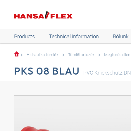
Products
Technical information
Rólunk
Hidraulika tömlők
Tömlőtartozék
Megtörés ellen
PKS 08 BLAU
PVC Knickschutz DN