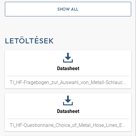
SHOW ALL
LETÖLTÉSEK
Datasheet
TI_HF-Fragebogen_zur_Auswahl_von_Metall-Schlauchleitungen_DExpdf
Datasheet
TI_HF-Questionnaire_Choice_of_Metal_Hose_Lines_ENxpdf