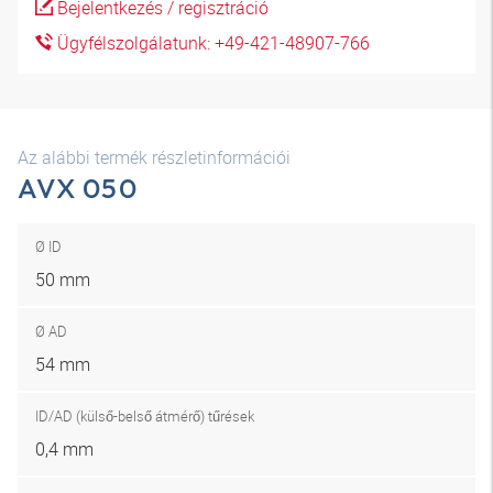
Bejelentkezés / regisztráció
Ügyfélszolgálatunk: +49-421-48907-766
Az alábbi termék részletinformációi
AVX 050
Ø ID
50 mm
Ø AD
54 mm
ID/AD (külső-belső átmérő) tűrések
0,4 mm