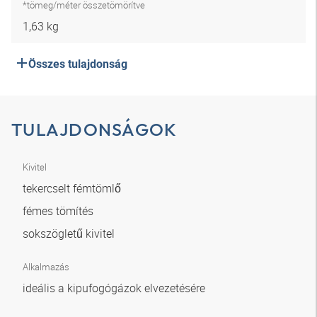
*tömeg/méter összetömörítve
1,63 kg
Összes tulajdonság
TULAJDONSÁGOK
Kivitel
tekercselt fémtömlő
fémes tömítés
sokszögletű kivitel
Alkalmazás
ideális a kipufogógázok elvezetésére