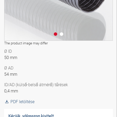
The product image may differ
Ø ID
50 mm
Ø AD
54 mm
ID/AD (külső-belső átmérő) tűrések
0,4 mm
PDF letöltése
Kérjük, válasszon kivitelt