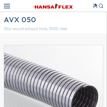
AVX 050
Strip wound exhaust hose, DN50 steel