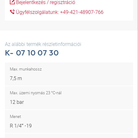
Bejelentkezés / regisztráció
Ügyfélszolgálatunk: +49-421-48907-766
Az alábbi termék részletinformációi
K- 07 10 07 30
Max. munkahossz
7,5 m
Max. üzemi nyomás 23 °C-nál
12 bar
Menet
R 1/4″ -19