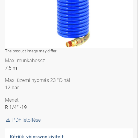
The product image may differ
Max. munkahossz
7,5 m
Max. üzemi nyomás 23 °C-nál
12 bar
Menet
R 1/4″ -19
PDF letöltése
Kérjük, válasszon kivitelt