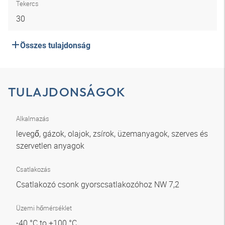
Tekercs
30
Összes tulajdonság
TULAJDONSÁGOK
Alkalmazás
levegő, gázok, olajok, zsírok, üzemanyagok, szerves és
szervetlen anyagok
Csatlakozás
Csatlakozó csonk gyorscsatlakozóhoz NW 7,2
Üzemi hőmérséklet
-40 °C to +100 °C