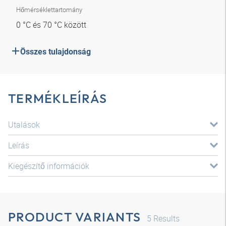
Hőmérséklettartomány
0 °C és 70 °C között
Összes tulajdonság
TERMÉKLEÍRÁS
Utalások
Leírás
Kiegészítő információk
PRODUCT VARIANTS
5
Results