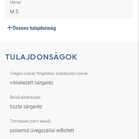
Menet
M 5
Összes tulajdonság
TULAJDONSÁGOK
Üreges csavar, forgatókar, szabályozó csavar
nikkelezett sárgaréz
Belső alkatrészek
tiszta sárgaréz
Tömítések (nem leeső)
poliamid üvegszállal erősített