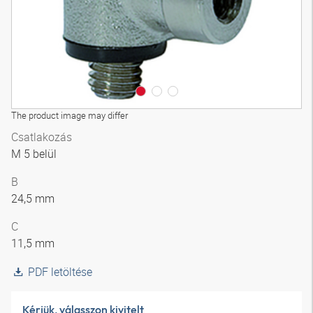
The product image may differ
Csatlakozás
M 5 belül
B
24,5 mm
C
11,5 mm
PDF letöltése
Kérjük, válasszon kivitelt