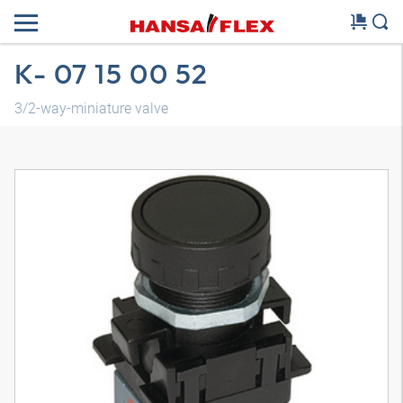
K- 07 15 00 52
3/2-way-miniature valve
3D modell