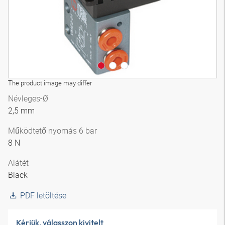
The product image may differ
Névleges-Ø
2,5 mm
Működtető nyomás 6 bar
8 N
Alátét
Black
PDF letöltése
Kérjük, válasszon kivitelt