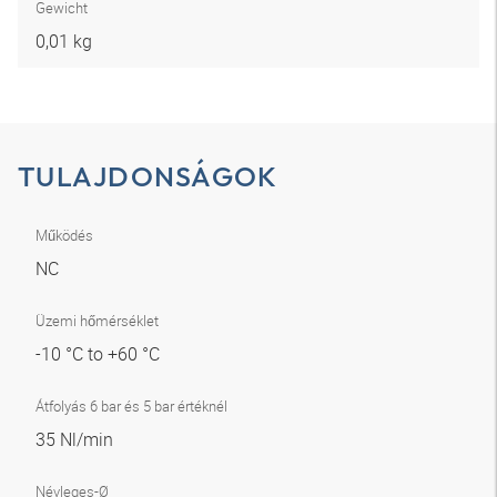
Gewicht
0,01 kg
TULAJDONSÁGOK
Működés
NC
Üzemi hőmérséklet
-10 °C to +60 °C
Átfolyás 6 bar és 5 bar értéknél
35 Nl/min
Névleges-Ø