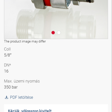
The product image may differ
Coll
5/8″
DN*
16
Max. üzemi nyomás
350 bar
PDF letöltése
Kérjük, válasszon kivitelt