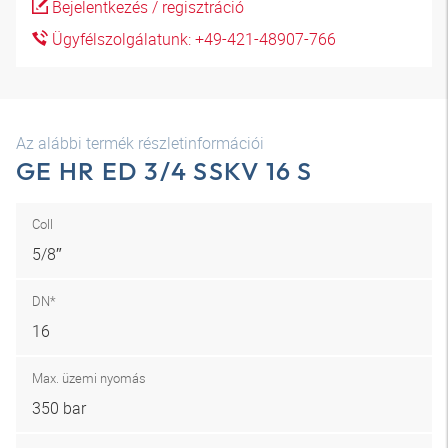
Bejelentkezés / regisztráció
Ügyfélszolgálatunk: +49-421-48907-766
Az alábbi termék részletinformációi
GE HR ED 3/4 SSKV 16 S
Coll
5/8″
DN*
16
Max. üzemi nyomás
350 bar