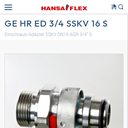
GE HR ED 3/4 SSKV 16 S
Einschraub-Adapter SSKV DN16 AGR 3/4" S