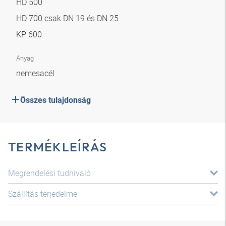
HD 500
HD 700 csak DN 19 és DN 25
KP 600
Anyag
nemesacél
Összes tulajdonság
TERMÉKLEÍRÁS
Megrendelési tudnivaló
Szállítás terjedelme