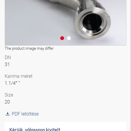
The product image may differ
DN
31
Karima méret
1.1/4″ "
Size
20
PDF letöltése
Kérjük, válasszon kivitelt