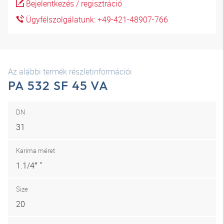
Bejelentkezés / regisztráció
Ügyfélszolgálatunk: +49-421-48907-766
Az alábbi termék részletinformációi
PA 532 SF 45 VA
DN
31
Karima méret
1.1/4″ "
Size
20