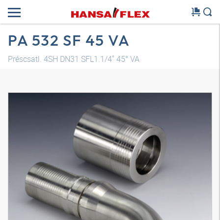
PA 532 SF 45 VA
Préscsatl. 4SH DN31 SFL1.1/4" 45° VA