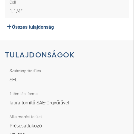
Coll
1.1/4″
Összes tulajdonság
TULAJDONSÁGOK
Szabvány rövidítés
SFL
1 tömítési forma
lapra tömítő SAE-O-gyűrűvel
Alkalmazási terület
Préscsatlakozó