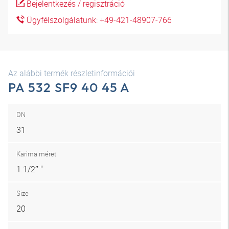
Bejelentkezés / regisztráció
Ügyfélszolgálatunk: +49-421-48907-766
Az alábbi termék részletinformációi
PA 532 SF9 40 45 A
DN
31
Karima méret
1.1/2″ "
Size
20