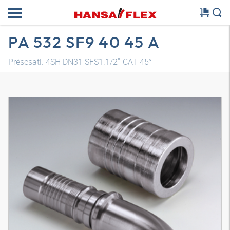
PA 532 SF9 40 45 A
Préscsatl. 4SH DN31 SFS1.1/2"-CAT 45°
3D modell