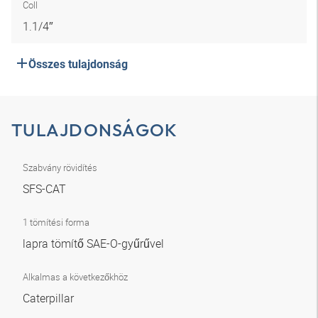
Coll
1.1/4″
Összes tulajdonság
TULAJDONSÁGOK
Szabvány rövidítés
SFS-CAT
1 tömítési forma
lapra tömítő SAE-O-gyűrűvel
Alkalmas a következőkhöz
Caterpillar