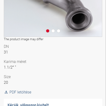
The product image may differ
DN
31
Karima méret
1.1/2″ "
Size
20
PDF letöltése
Kérjük, válasszon kivitelt