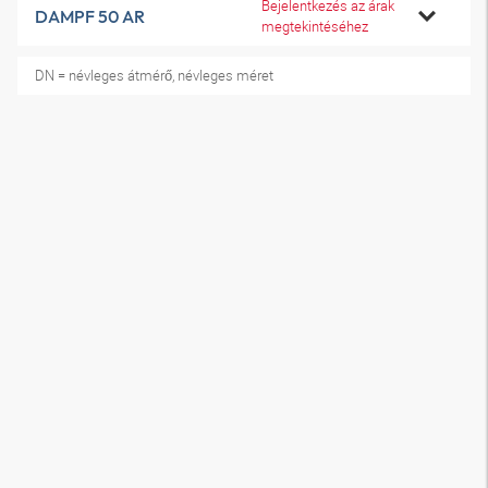
Bejelentkezés az árak
DAMPF 50 AR
megtekintéséhez
DN = névleges átmérő, névleges méret