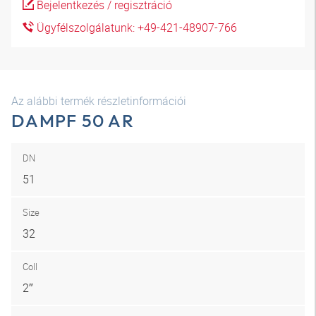
Bejelentkezés / regisztráció
Ügyfélszolgálatunk: +49-421-48907-766
Az alábbi termék részletinformációi
DAMPF 50 AR
DN
51
Size
32
Coll
2″