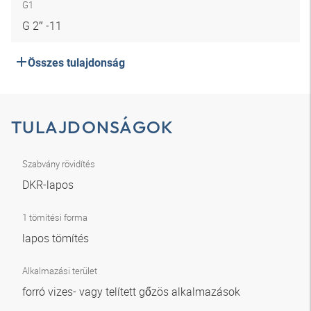
G1
G 2″ -11
Összes tulajdonság
TULAJDONSÁGOK
Szabvány rövidítés
DKR-lapos
1 tömítési forma
lapos tömítés
Alkalmazási terület
forró vizes- vagy telített gőzös alkalmazások