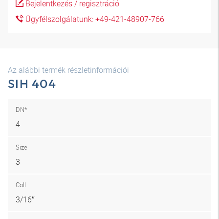
Bejelentkezés / regisztráció
Ügyfélszolgálatunk: +49-421-48907-766
Az alábbi termék részletinformációi
SIH 404
DN*
4
Size
3
Coll
3/16″