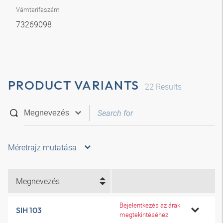
Vámtarifaszám
73269098
PRODUCT VARIANTS
22
Results
Méretrajz mutatása
Megnevezés
Bejelentkezés az árak
SIH 103
megtekintéséhez