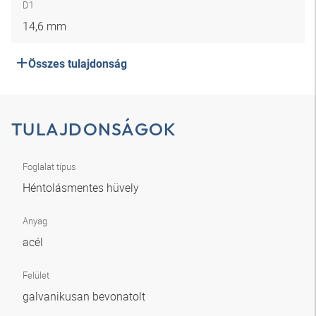
D1
14,6 mm
Összes tulajdonság
TULAJDONSÁGOK
Foglalat típus
Héntolásmentes hüvely
Anyag
acél
Felület
galvanikusan bevonatolt