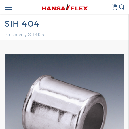
SIH 404
Préshüvely SI DN05