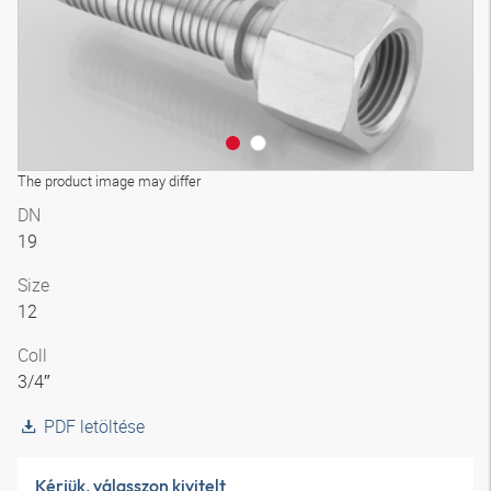
The product image may differ
DN
19
Size
12
Coll
3/4″
PDF letöltése
Kérjük, válasszon kivitelt