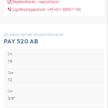
Bejelentkezés / regisztráció
Ügyfélszolgálatunk: +49-421-48907-766
Az alábbi termék részletinformációi
PAY 520 AB
DN
19
Size
12
Coll
3/4″