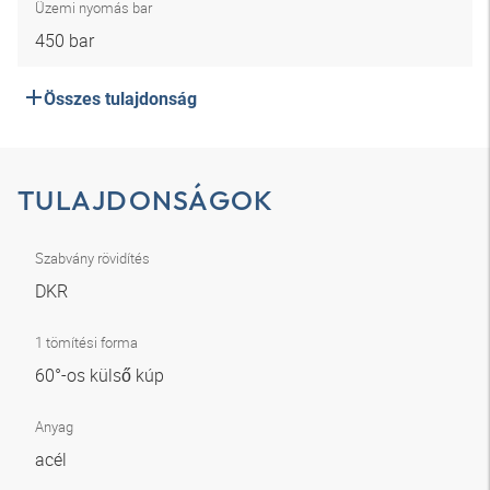
Üzemi nyomás bar
450 bar
Összes tulajdonság
TULAJDONSÁGOK
Szabvány rövidítés
DKR
1 tömítési forma
60°-os külső kúp
Anyag
acél