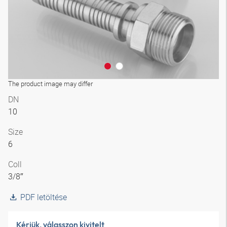
The product image may differ
DN
10
Size
6
Coll
3/8″
PDF letöltése
Kérjük, válasszon kivitelt