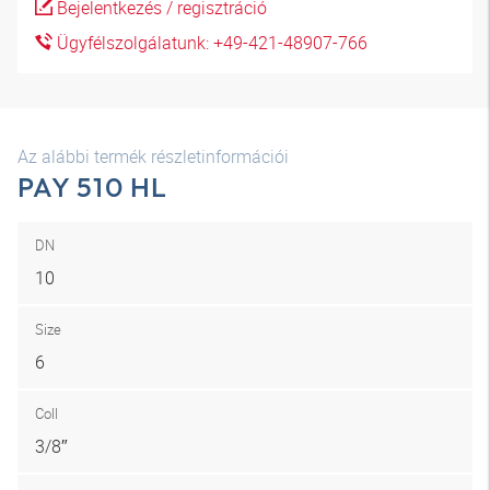
Bejelentkezés / regisztráció
Ügyfélszolgálatunk: +49-421-48907-766
Az alábbi termék részletinformációi
PAY 510 HL
DN
10
Size
6
Coll
3/8″