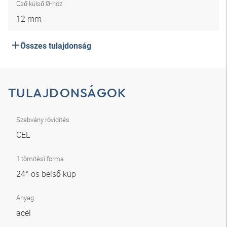
Cső külső Ø-höz
12 mm
Összes tulajdonság
TULAJDONSÁGOK
Szabvány rövidítés
CEL
1 tömítési forma
24°-os belső kúp
Anyag
acél