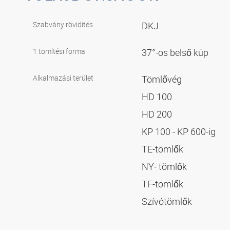
Szabvány rövidítés
DKJ
1 tömítési forma
37°-os belső kúp
Alkalmazási terület
Tömlővég
HD 100
HD 200
KP 100 - KP 600-ig
TE-tömlők
NY- tömlők
TF-tömlők
Szívótömlők