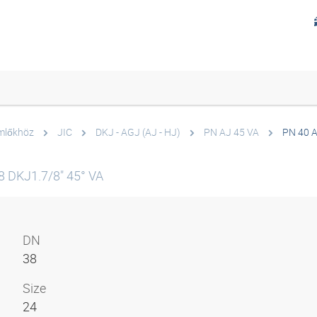
ömlőkhöz
JIC
DKJ - AGJ (AJ - HJ)
PN AJ 45 VA
PN 40 A
 DKJ1.7/8" 45° VA
DN
38
Size
24