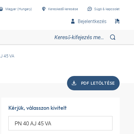
Magyar (Hungary)
Kereskedő keresése
Súgó & kapcsolat
Bejelentkezés
J 45 VA
PDF LETÖLTÉSE
Kérjük, válasszon kivitelt