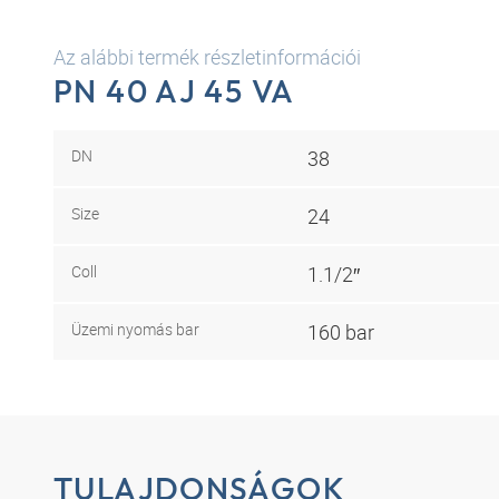
Az alábbi termék részletinformációi
PN 40 AJ 45 VA
DN
38
Size
24
Coll
1.1/2″
Üzemi nyomás bar
160 bar
TULAJDONSÁGOK