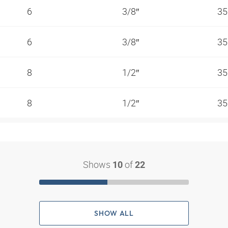
6
3/8″
35
6
3/8″
35
8
1/2″
35
8
1/2″
35
Shows
of
10
22
SHOW ALL