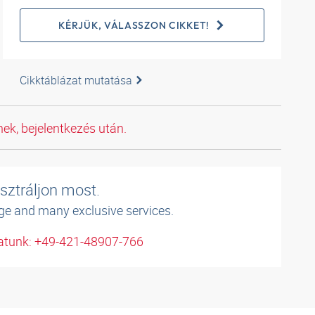
KÉRJÜK, VÁLASSZON CIKKET!
Cikktáblázat mutatása
ek, bejelentkezés után.
sztráljon most.
ge and many exclusive services.
atunk: +49-421-48907-766