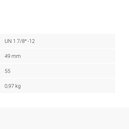
UN 1.7/8″ -12
49 mm
55
0,97 kg