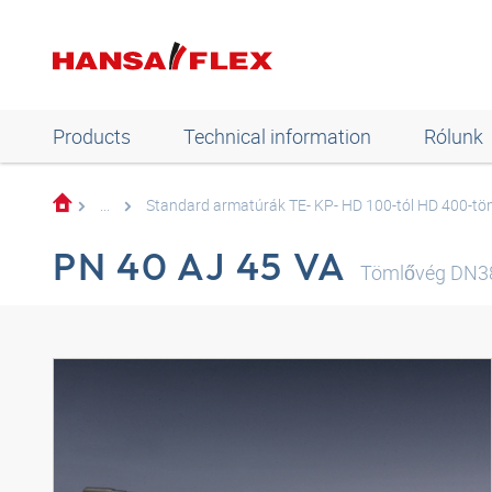
Products
Technical information
Rólunk
...
Standard armatúrák TE- KP- HD 100-tól HD 400-t
PN 40 AJ 45 VA
Tömlővég DN38