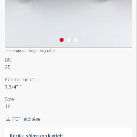
The product image may differ
DN
25
Karima méret
1.1/4″ "
Size
16
PDF letöltése
Kérjük, válasszon kivitelt