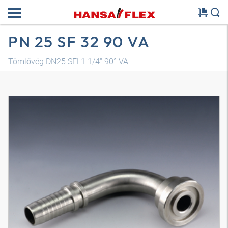
PN 25 SF 32 90 VA
Tömlővég DN25 SFL1.1/4" 90° VA
3D modell