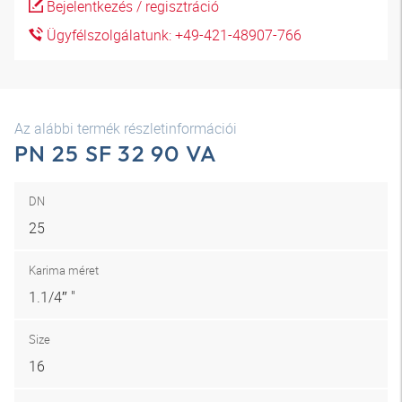
Bejelentkezés / regisztráció
Ügyfélszolgálatunk: +49-421-48907-766
Az alábbi termék részletinformációi
PN 25 SF 32 90 VA
DN
25
Karima méret
1.1/4″ "
Size
16