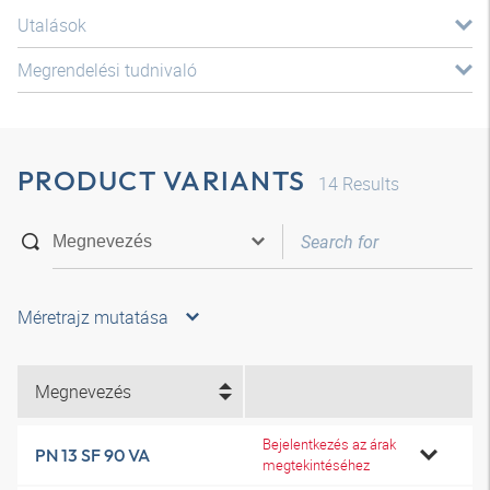
Utalások
Megrendelési tudnivaló
PRODUCT VARIANTS
14
Results
Méretrajz mutatása
Megnevezés
Bejelentkezés az árak
PN 13 SF 90 VA
megtekintéséhez