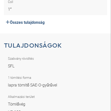
Coll
1″
Összes tulajdonság
TULAJDONSÁGOK
Szabvány rövidítés
SFL
1 tömítési forma
lapra tömítő SAE-O-gyűrűvel
Alkalmazási terület
Tömlővég