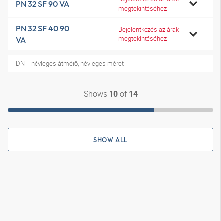
PN 32 SF 90 VA
megtekintéséhez
PN 32 SF 40 90
Bejelentkezés az árak
megtekintéséhez
VA
DN = névleges átmérő, névleges méret
Shows
of
10
14
SHOW ALL