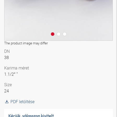
The product image may differ
DN
38
Karima méret
1.1/2″ "
Size
24
PDF letöltése
Kérjük, válasszon kivitelt