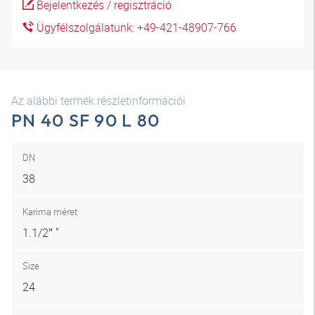
Bejelentkezés / regisztráció
Ügyfélszolgálatunk: +49-421-48907-766
Az alábbi termék részletinformációi
PN 40 SF 90 L 80
DN
38
Karima méret
1.1/2″ "
Size
24