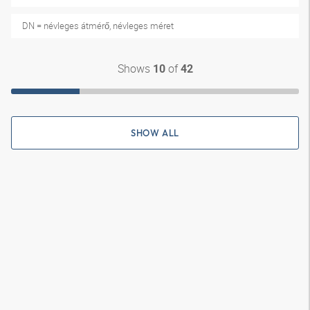
DN = névleges átmérő, névleges méret
Shows
of
10
42
SHOW ALL