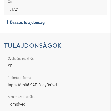
Coll
1.1/2″
Összes tulajdonság
TULAJDONSÁGOK
Szabvány rövidítés
SFL
1 tömítési forma
lapra tömítő SAE-O-gyűrűvel
Alkalmazási terület
Tömlővég