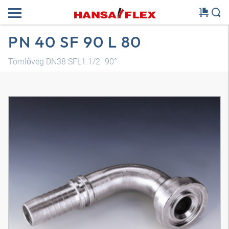
PN 40 SF 90 L 80
Tömlővég DN38 SFL1.1/2" 90°
3D modell