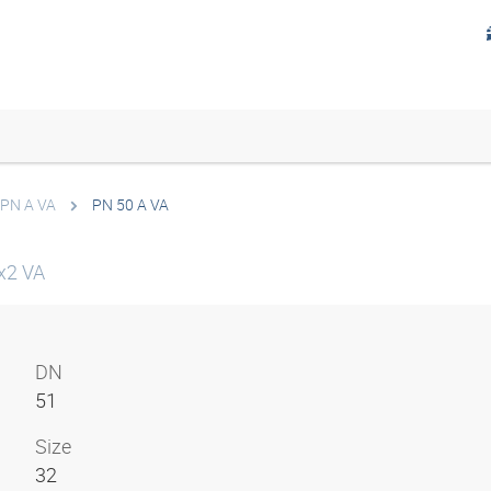
PN A VA
PN 50 A VA
x2 VA
DN
51
Size
32