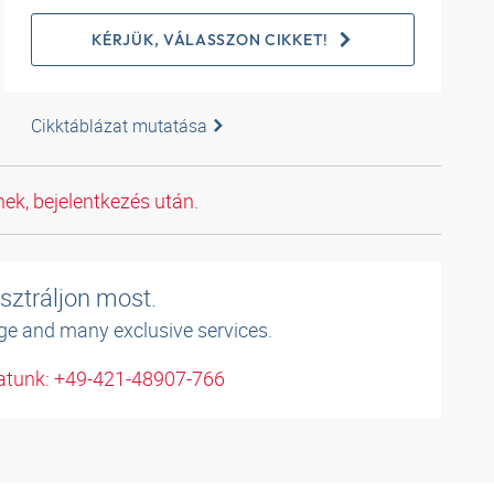
KÉRJÜK, VÁLASSZON CIKKET!
Cikktáblázat mutatása
ek, bejelentkezés után.
sztráljon most.
ge and many exclusive services.
atunk: +49-421-48907-766