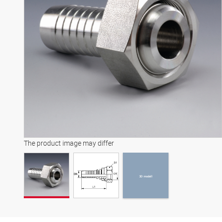
3D modell
The product image may differ
3D modell