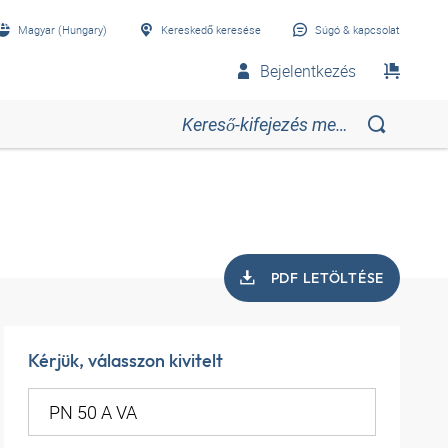
Magyar (Hungary)
Kereskedő keresése
Súgó & kapcsolat
Bejelentkezés
PDF LETÖLTÉSE
Kérjük, válasszon kivitelt