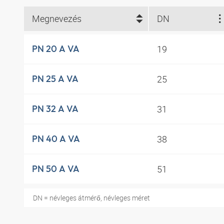
Megnevezés
DN
19
PN 20 A VA
25
PN 25 A VA
31
PN 32 A VA
38
PN 40 A VA
51
PN 50 A VA
DN = névleges átmérő, névleges méret