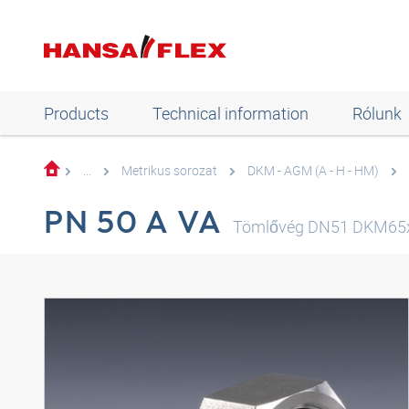
Products
Technical information
Rólunk
...
Metrikus sorozat
DKM - AGM (A - H - HM)
PN 50 A VA
Tömlővég DN51 DKM65