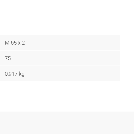
M 65 x 2
75
0,917 kg