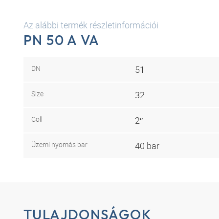
Az alábbi termék részletinformációi
PN 50 A VA
DN
51
Size
32
Coll
2″
Üzemi nyomás bar
40 bar
TULAJDONSÁGOK