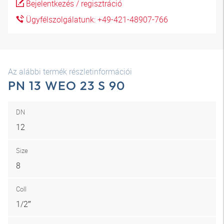
Bejelentkezés / regisztráció
Ügyfélszolgálatunk: +49-421-48907-766
Az alábbi termék részletinformációi
PN 13 WEO 23 S 90
DN
12
Size
8
Coll
1/2″