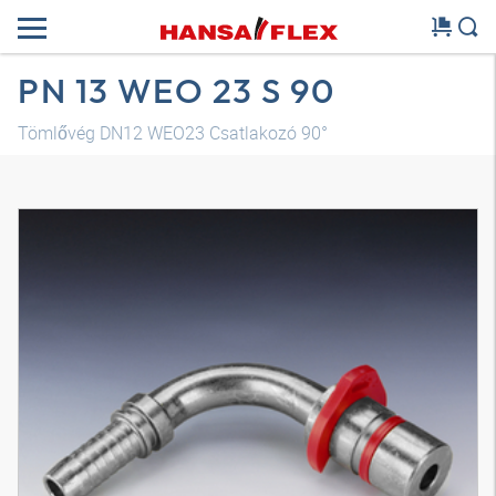
PN 13 WEO 23 S 90
Tömlővég DN12 WEO23 Csatlakozó 90°