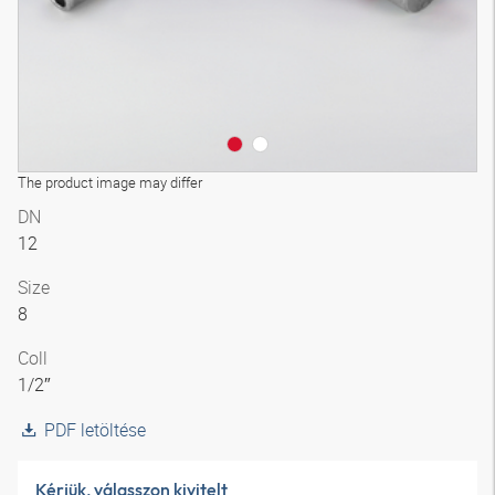
The product image may differ
DN
12
Size
8
Coll
1/2″
PDF letöltése
Kérjük, válasszon kivitelt