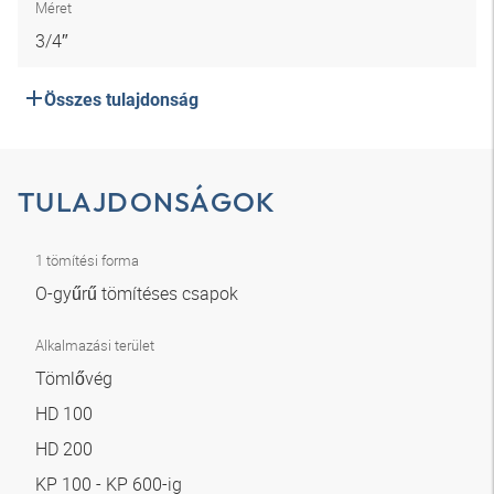
Méret
3/4″
Összes tulajdonság
TULAJDONSÁGOK
1 tömítési forma
O-gyűrű tömítéses csapok
Alkalmazási terület
Tömlővég
HD 100
HD 200
KP 100 - KP 600-ig