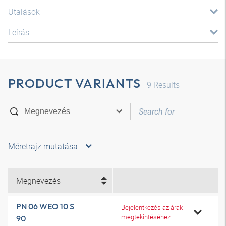
Utalások
Leírás
PRODUCT VARIANTS
9
Results
Méretrajz mutatása
Megnevezés
PN 06 WEO 10 S
Bejelentkezés az árak
megtekintéséhez
90