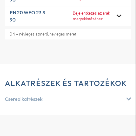
PN 20 WEO 23 S
Bejelentkezés az árak
megtekintéséhez
90
DN = névleges átmérő, névleges méret
ALKATRÉSZEK ÉS TARTOZÉKOK
Cserealkatrészek