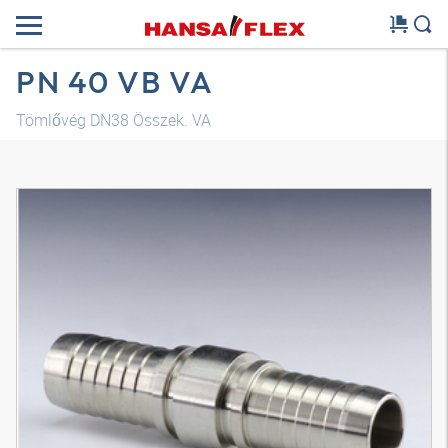
PN 40 VB VA
Tömlővég DN38 Összek. VA