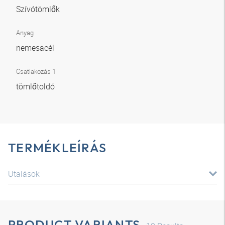
Szívótömlők
Anyag
nemesacél
Csatlakozás 1
tömlőtoldó
TERMÉKLEÍRÁS
Utalások
PRODUCT VARIANTS