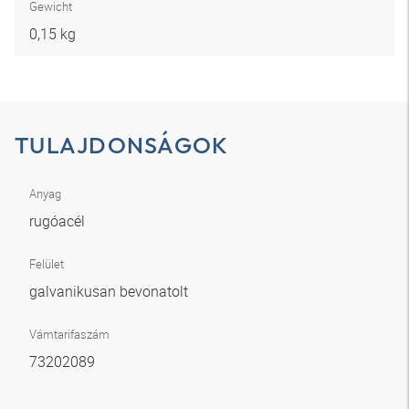
Gewicht
0,15 kg
TULAJDONSÁGOK
Anyag
rugóacél
Felület
galvanikusan bevonatolt
Vámtarifaszám
73202089