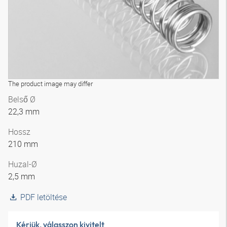
The product image may differ
Belső Ø
22,3 mm
Hossz
210 mm
Huzal-Ø
2,5 mm
PDF letöltése
Kérjük, válasszon kivitelt