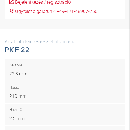
Bejelentkezés / regisztráció
Ügyfélszolgálatunk: +49-421-48907-766
Az alábbi termék részletinformációi
PKF 22
Belső Ø
22,3 mm
Hossz
210 mm
Huzal-Ø
2,5 mm