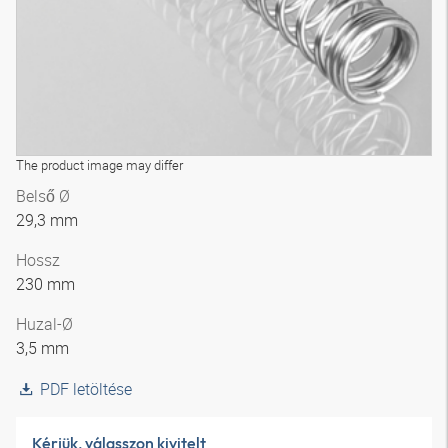
The product image may differ
Belső Ø
29,3 mm
Hossz
230 mm
Huzal-Ø
3,5 mm
PDF letöltése
Kérjük, válasszon kivitelt