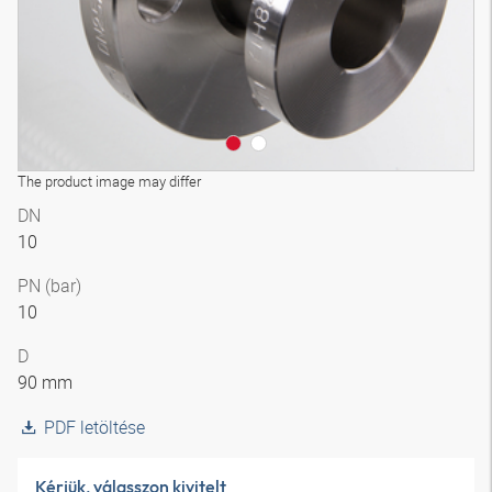
The product image may differ
DN
10
PN (bar)
10
D
90 mm
PDF letöltése
Kérjük, válasszon kivitelt