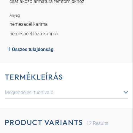
csatlakozó armatúra fémtömlőkhöz
Anyag
nemesacél karima
nemesacél laza karima
Összes tulajdonság
TERMÉKLEÍRÁS
Megrendelési tudnivaló
PRODUCT VARIANTS
12
Results