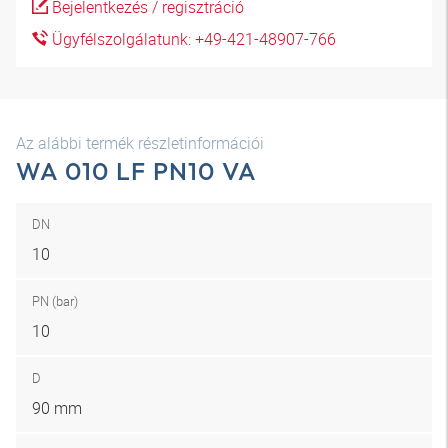
Bejelentkezés / regisztráció
Ügyfélszolgálatunk: +49-421-48907-766
Az alábbi termék részletinformációi
WA 010 LF PN10 VA
DN
10
PN (bar)
10
D
90 mm