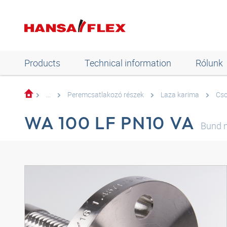
Products
Technical information
Rólunk
...
Peremcsatlakozó részek
Laza karima
Cso
WA 100 LF PN10 VA
Bund m