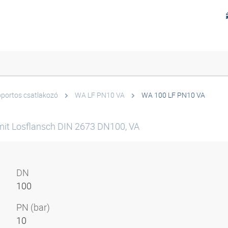
portos csatlakozó
WA LF PN10 VA
WA 100 LF PN10 VA
it Losflansch DIN 2673 DN100, VA
DN
100
PN (bar)
10