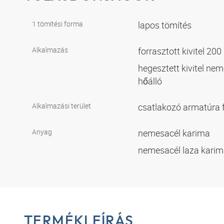
1 tömítési forma
lapos tömítés
Alkalmazás
forrasztott kivitel 200
hegesztett kivitel ne
hőálló
Alkalmazási terület
csatlakozó armatúra
Anyag
nemesacél karima
nemesacél laza kari
TERMÉKLEÍRÁS