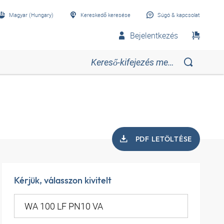
Magyar (Hungary)
Kereskedő keresése
Súgó & kapcsolat
Bejelentkezés
PDF LETÖLTÉSE
Kérjük, válasszon kivitelt