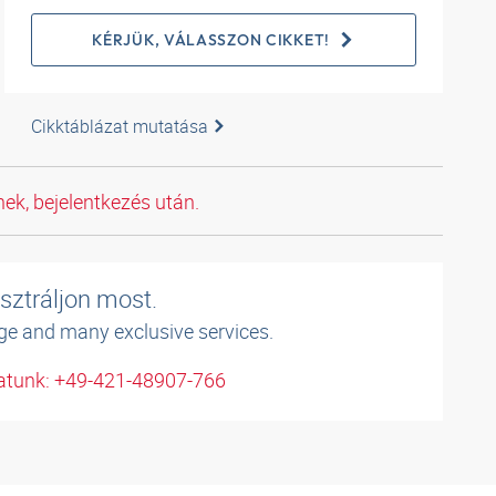
KÉRJÜK, VÁLASSZON CIKKET!
Cikktáblázat mutatása
ek, bejelentkezés után.
sztráljon most.
ge and many exclusive services.
atunk: +49-421-48907-766