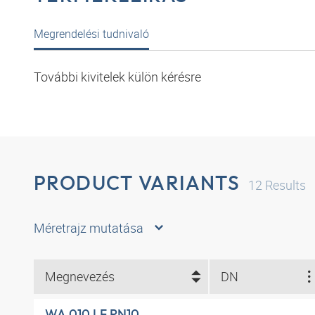
Megrendelési tudnivaló
További kivitelek külön kérésre
PRODUCT VARIANTS
12
Results
Méretrajz mutatása
Megnevezés
DN
WA 010 LF PN10