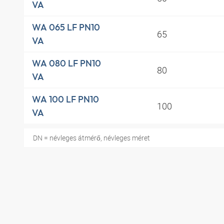
VA
WA 065 LF PN10
65
VA
WA 080 LF PN10
80
VA
WA 100 LF PN10
100
VA
DN = névleges átmérő, névleges méret