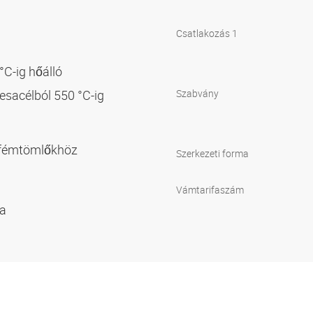
Csatlakozás 1
 °C-ig hőálló
mesacélból 550 °C-ig
Szabvány
 fémtömlőkhöz
Szerkezeti forma
Vámtarifaszám
ma