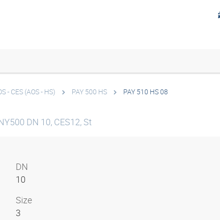
S - CES (AOS - HS)
PAY 500 HS
PAY 510 HS 08
 NY500 DN 10, CES12, St
DN
10
Size
3