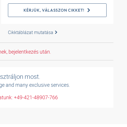
KÉRJÜK, VÁLASSZON CIKKET!
Cikktáblázat mutatása
ek, bejelentkezés után.
sztráljon most.
ge and many exclusive services.
atunk: +49-421-48907-766