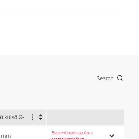
Search
Cső külső Ø-höz (mm)
Bejelentkezés az árak
0 mm