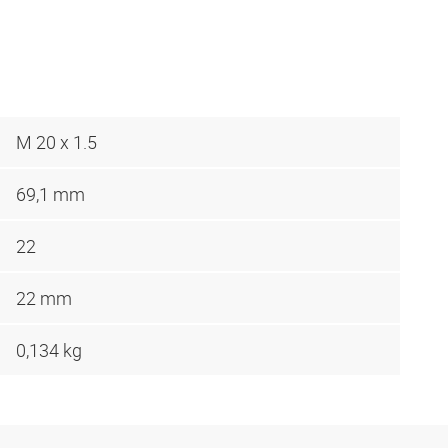
M 20 x 1.5
69,1 mm
22
22 mm
0,134 kg