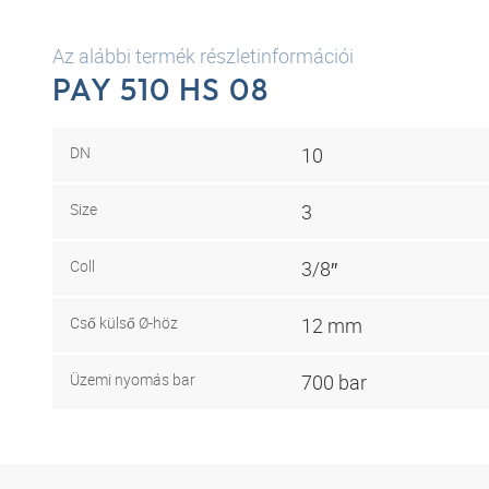
Az alábbi termék részletinformációi
PAY 510 HS 08
DN
10
Size
3
Coll
3/8″
Cső külső Ø-höz
12 mm
Üzemi nyomás bar
700 bar