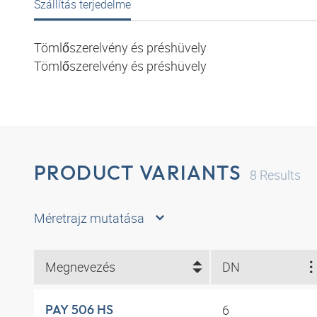
Szállítás terjedelme
Tömlőszerelvény és préshüvely
Tömlőszerelvény és préshüvely
PRODUCT VARIANTS
8
Results
Méretrajz mutatása
Megnevezés
DN
6
PAY 506 HS