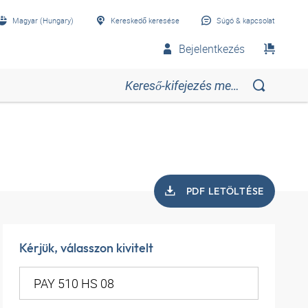
Magyar (Hungary)
Kereskedő keresése
Súgó & kapcsolat
Bejelentkezés
PDF LETÖLTÉSE
Kérjük, válasszon kivitelt