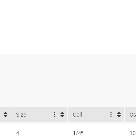
Size
Coll
4
1/4″
1