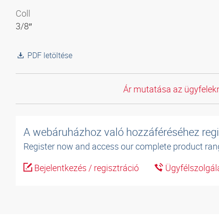
Coll
3/8″
PDF letöltése
Ár mutatása az ügyfelekn
A webáruházhoz való hozzáféréséhez regi
Register now and access our complete product ran
Bejelentkezés / regisztráció
Ügyfélszolgál