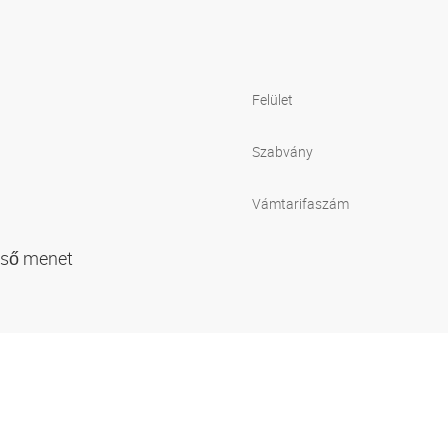
Felület
Szabvány
Vámtarifaszám
lső menet