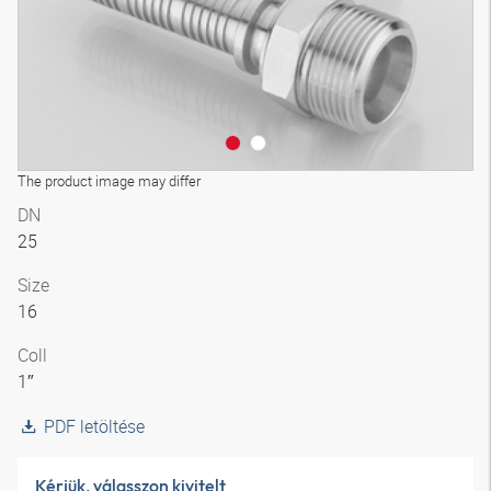
The product image may differ
DN
25
Size
16
Coll
1″
PDF letöltése
Kérjük, válasszon kivitelt