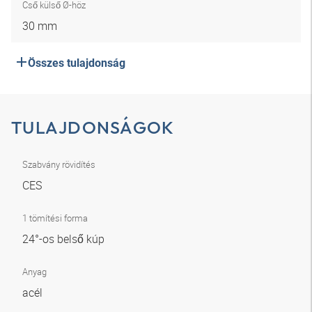
Cső külső Ø-höz
30 mm
Összes tulajdonság
TULAJDONSÁGOK
Szabvány rövidítés
CES
1 tömítési forma
24°-os belső kúp
Anyag
acél