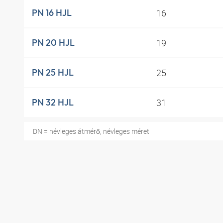
16
PN 16 HJL
19
PN 20 HJL
25
PN 25 HJL
31
PN 32 HJL
DN = névleges átmérő, névleges méret