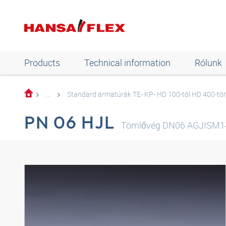
Products
Technical information
Rólunk
...
Standard armatúrák TE- KP- HD 100-tól HD 400-t
PN 06 HJL
Tömlővég DN06 AGJISM1