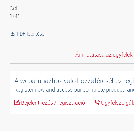
Coll
1/4″
PDF letöltése
Ár mutatása az ügyfelekn
A webáruházhoz való hozzáféréséhez regi
Register now and access our complete product ran
Bejelentkezés / regisztráció
Ügyfélszolgál