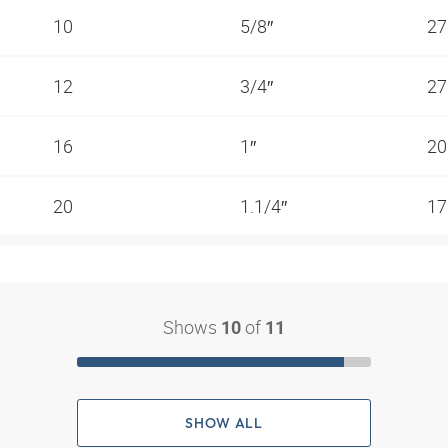
10
5/8″
27
12
3/4″
27
16
1″
20
20
1.1/4″
17
Shows
of
10
11
SHOW ALL