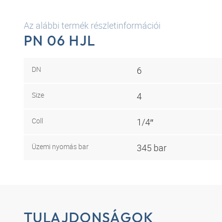
Az alábbi termék részletinformációi
PN 06 HJL
DN
6
Size
4
Coll
1/4″
Üzemi nyomás bar
345 bar
TULAJDONSÁGOK