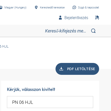
Magyar (Hungary)
Kereskedő keresése
Súgó & kapcsolat
Bejelentkezés
6 HJL
PDF LETÖLTÉSE
Kérjük, válasszon kivitelt