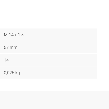
M 14 x 1.5
57 mm
14
0,025 kg