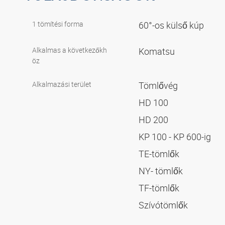
1 tömítési forma
60°-os külső kúp
Alkalmas a következőkh
Komatsu
öz
Alkalmazási terület
Tömlővég
HD 100
HD 200
KP 100 - KP 600-ig
TE-tömlők
NY- tömlők
TF-tömlők
Szívótömlők