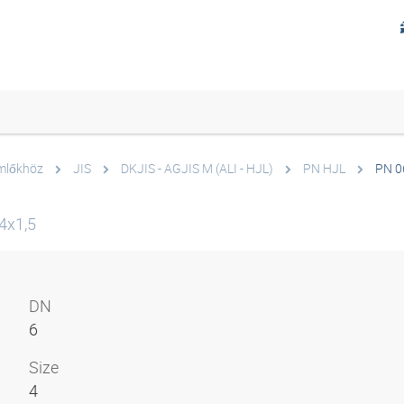
ömlőkhöz
JIS
DKJIS - AGJIS M (ALI - HJL)
PN HJL
PN 0
4x1,5
DN
6
Size
4