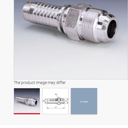
3D modell
The product image may differ
3D modell