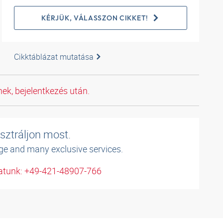
KÉRJÜK, VÁLASSZON CIKKET!
Cikktáblázat mutatása
ek, bejelentkezés után.
sztráljon most.
ge and many exclusive services.
atunk: +49-421-48907-766