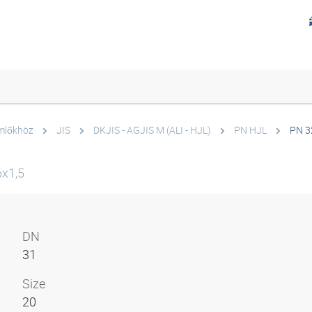
ömlőkhöz
JIS
DKJIS - AGJIS M (ALI - HJL)
PN HJL
PN 3
x1,5
DN
31
Size
20