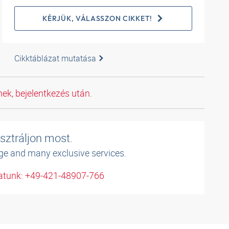
KÉRJÜK, VÁLASSZON CIKKET!
Cikktáblázat mutatása
ek, bejelentkezés után.
sztráljon most.
ge and many exclusive services.
atunk: +49-421-48907-766