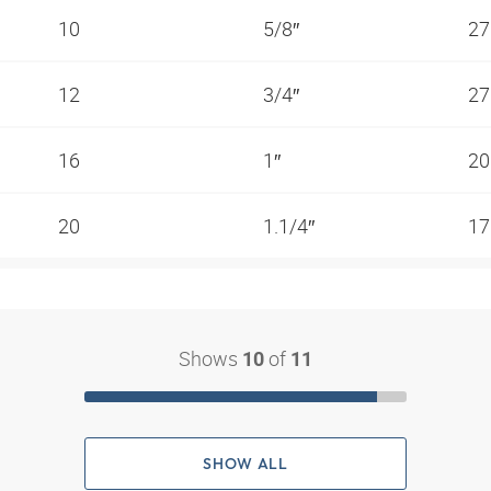
10
5/8″
27
12
3/4″
27
16
1″
20
20
1.1/4″
17
Shows
of
10
11
SHOW ALL