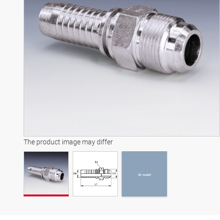
3D modell
The product image may differ
3D modell