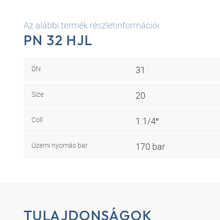
Az alábbi termék részletinformációi
PN 32 HJL
DN
31
Size
20
Coll
1.1/4″
Üzemi nyomás bar
170 bar
TULAJDONSÁGOK