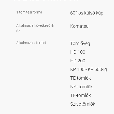
1 tömítési forma
60°-os külső kúp
Alkalmas a következőkh
Komatsu
öz
Alkalmazási terület
Tömlővég
HD 100
HD 200
KP 100 - KP 600-ig
TE-tömlők
NY- tömlők
TF-tömlők
Szívótömlők