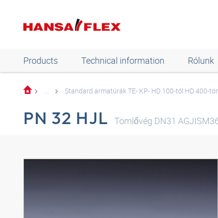
Products
Technical information
Rólunk
...
Standard armatúrák TE- KP- HD 100-tól HD 400-t
PN 32 HJL
Tömlővég DN31 AGJISM36