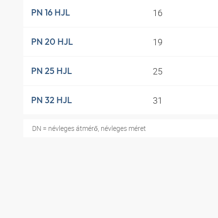
16
PN 16 HJL
19
PN 20 HJL
25
PN 25 HJL
31
PN 32 HJL
DN = névleges átmérő, névleges méret