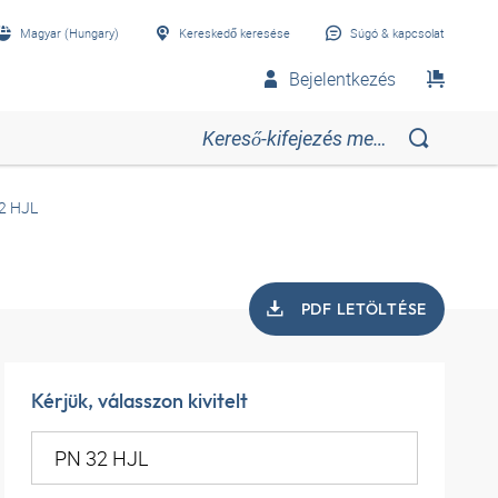
Magyar (Hungary)
Kereskedő keresése
Súgó & kapcsolat
Bejelentkezés
2 HJL
PDF LETÖLTÉSE
Kérjük, válasszon kivitelt