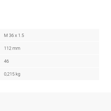
M 36 x 1.5
112 mm
46
0,215 kg