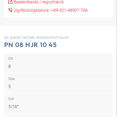
Bejelentkezés / regisztráció
Ügyfélszolgálatunk: +49-421-48907-766
Az alábbi termék részletinformációi
PN 08 HJR 10 45
DN
8
Size
5
Coll
5/16″