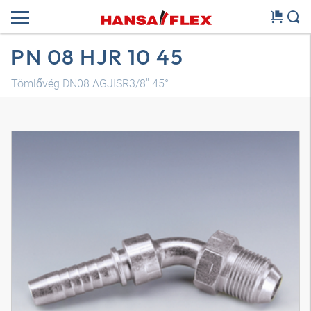
PN 08 HJR 10 45
Tömlővég DN08 AGJISR3/8" 45°