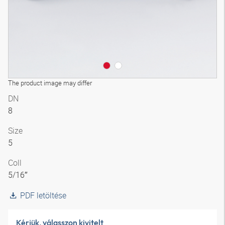
The product image may differ
DN
8
Size
5
Coll
5/16″
PDF letöltése
Kérjük, válasszon kivitelt